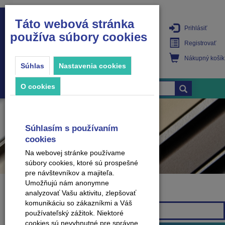
Táto webová stránka
Prihlásiť
používa súbory cookies
PRODUKTY
Registrovať
Nákupný košík
Súhlas
Nastavenia cookies
O cookies
Súhlasím s používaním
cookies
Na webovej stránke používame
súbory cookies, ktoré sú prospešné
pre návštevníkov a majiteľa.
Umožňujú nám anonymne
analyzovať Vašu aktivitu, zlepšovať
Značka
komunikáciu so zákazníkmi a Váš
Všetky značky
používateľský zážitok. Niektoré
cookies sú nevyhnutné pre správne