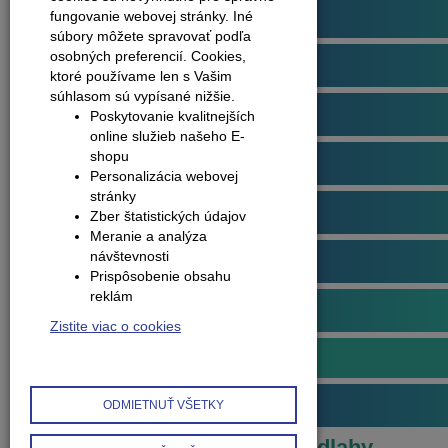
Podlahové profily
fungovanie webovej stránky. Iné
súbory môžete spravovať podľa
osobných preferencií.
Cookies,
Plávajúce podlahy
ktoré používame len s Vašim
súhlasom sú vypísané nižšie.
Dvere
Poskytovanie kvalitnejších
online služieb našeho E-
shopu
Obklady na stenu
Personalizácia webovej
stránky
Obvodové lišty (soklové)
Zber štatistických údajov
Meranie a analýza
návštevnosti
Príslušenstvo k podlahám
Prispôsobenie obsahu
reklám
Starostlivosť o podlahy
Zistite viac o cookies
Bona
Interiérové doplnky
ODMIETNUŤ VŠETKY
Produkty
Starostlivosť o podlahy