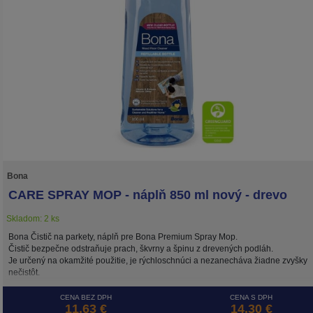
Bona
CARE SPRAY MOP - náplň 850 ml nový - drevo
Skladom: 2 ks
Bona Čistič na parkety, náplň pre Bona Premium Spray Mop.
Čistič bezpečne odstraňuje prach, škvrny a špinu z drevených podláh.
Je určený na okamžité použitie, je rýchloschnúci a nezanecháva žiadne zvyšky
nečistôt.
CENA BEZ DPH
CENA S DPH
11,63 €
14,30 €