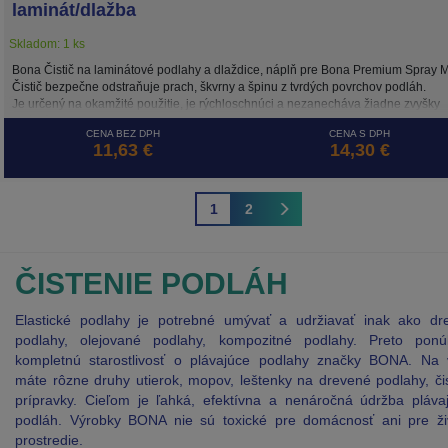
laminát/dlažba
Skladom: 1 ks
Bona Čistič na laminátové podlahy a dlaždice, náplň pre Bona Premium Spray 
Čistič bezpečne odstraňuje prach, škvrny a špinu z tvrdých povrchov podláh.
Je určený na okamžité použitie, je rýchloschnúci a nezanecháva žiadne zvyšky
nečistôt.
CENA BEZ DPH
CENA S DPH
11,63 €
14,30 €
1
2
ČISTENIE PODLÁH
Elastické podlahy je potrebné umývať a udržiavať inak ako dr
podlahy, olejované podlahy, kompozitné podlahy. Preto pon
kompletnú starostlivosť o plávajúce podlahy značky BONA. Na 
máte rôzne druhy utierok, mopov, leštenky na drevené podlahy, či
prípravky. Cieľom je ľahká, efektívna a nenáročná údržba plávaj
podláh. Výrobky BONA nie sú toxické pre domácnosť ani pre ži
prostredie.