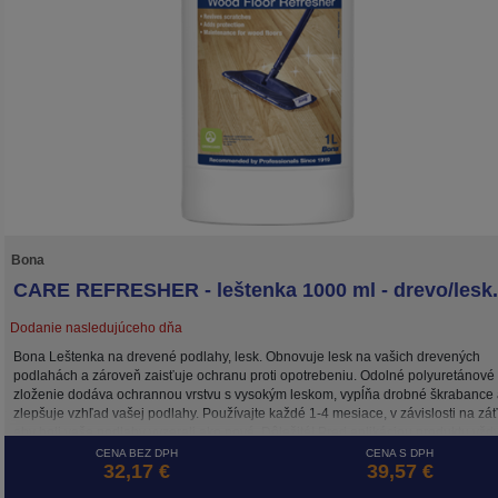
Bona
CARE REFRESHER - leštenka 1000 ml - drevo/lesk.
Dodanie nasledujúceho dňa
Bona Leštenka na drevené podlahy, lesk. Obnovuje lesk na vašich drevených
podlahách a zároveň zaisťuje ochranu proti opotrebeniu. Odolné polyuretánové
zloženie dodáva ochrannou vrstvu s vysokým leskom, vypĺňa drobné škrabance
zlepšuje vzhľad vašej podlahy. Používajte každé 1-4 mesiace, v závislosti na záť
aby boli vaše podlahy vyzerali ako nové. Dôležité! Pred aplikáciou produktu vžd
spravte skúšku priliehavosti. Bezpečný pre drevené lakované a farebne lakovan
CENA BEZ DPH
CENA S DPH
32,17 €
39,57 €
drevené podlahy. Nepoužívajte na voskované alebo olejované podlahy.