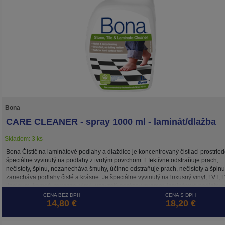
Bona
CARE CLEANER - spray 1000 ml - laminát/dlažba
Skladom: 3 ks
Bona Čistič na laminátové podlahy a dlaždice je koncentrovaný čistiaci prostried
špeciálne vyvinutý na podlahy z tvrdým povrchom. Efektívne odstraňuje prach,
nečistoty, špinu, nezanecháva šmuhy, účinne odstraňuje prach, nečistoty a špinu
zanecháva podlahy čisté a krásne. Je špeciálne vyvinutý na luxusný vinyl, LVT, L
linoleum, kameň, terrazzo, vinyl, uzavretý porézny mramor, laminátové podlahy 
dlaždice bez vosku (keramika, mexické saltillo). Čistiaci prostriedok je na vodnej
CENA BEZ DPH
CENA S DPH
14,80 €
18,20 €
báze. Certifikovaný GREENGUARD GOLD, ako bezpečný produkt pre vašu rodin
domáce zvieratá a našu planétu.