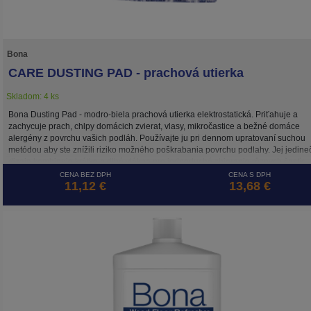
Bona
CARE DUSTING PAD - prachová utierka
Skladom: 4 ks
Bona Dusting Pad - modro-biela prachová utierka elektrostatická. Priťahuje a
zachycuje prach, chlpy domácich zvierat, vlasy, mikročastice a bežné domáce
alergény z povrchu vašich podláh. Používajte ju pri dennom upratovaní suchou
metódou aby ste znížili riziko možného poškrabania povrchu podlahy. Jej jedine
dizajn kombinuje krátke a dlhé vlákna pre jednoduché zbieranie rôznych častíc.
Používajte ju v kombinácii s Bona Mopom na drevené podlahy alebo podlahy s
CENA BEZ DPH
CENA S DPH
11,12 €
13,68 €
tvrdým povrchom.