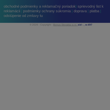
obchodné podmienky a reklamačný poriadok
|
sprievodný list k
reklamácii
|
podmienky ochrany súkromia
|
doprava
|
platba
|
odstúpenie od zmluvy tu
© 2026 - Copyright :
Bonus Slovakia s.r.o.
sid -
, w:497