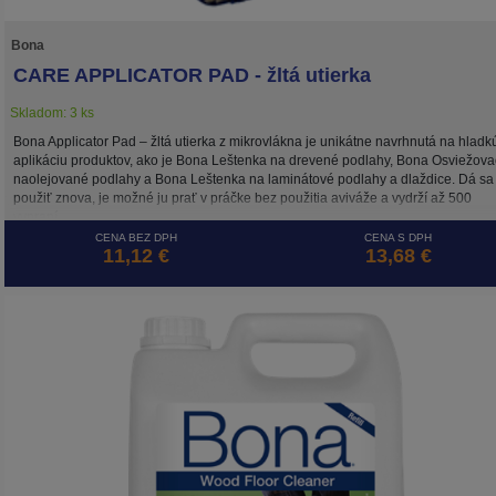
Bona
CARE APPLICATOR PAD - žltá utierka
Skladom: 3 ks
Bona Applicator Pad – žltá utierka z mikrovlákna je unikátne navrhnutá na hladk
aplikáciu produktov, ako je Bona Leštenka na drevené podlahy, Bona Osviežova
naolejované podlahy a Bona Leštenka na laminátové podlahy a dlaždice. Dá sa
použiť znova, je možné ju prať v práčke bez použitia aviváže a vydrží až 500
vypraní.
CENA BEZ DPH
CENA S DPH
11,12 €
13,68 €