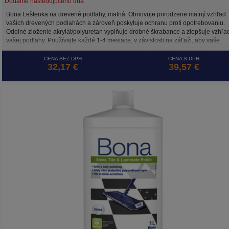
Dodanie nasledujúceho dňa
Bona Leštenka na drevené podlahy, matná. Obnovuje prirodzene matný vzhľad
vašich drevených podlahách a zároveň poskytuje ochranu proti opotrebovaniu.
Odolné zloženie akrylát/polyuretan vyplňuje drobné škrabance a zlepšuje vzhľa
vašej podlahy. Používajte každé 1-4 mesiace, v závislosti na záťaži, aby vaše
podlahy vyzerali ako nové. Dôležité! Pred aplikáciou produktu vždy spravte skúš
priliehavosti. Bezpečný pre drevené lakované a farebne lakované drevené podl
CENA BEZ DPH
CENA S DPH
32,17 €
39,57 €
Nepoužívajte na voskované alebo olejované podlahy.