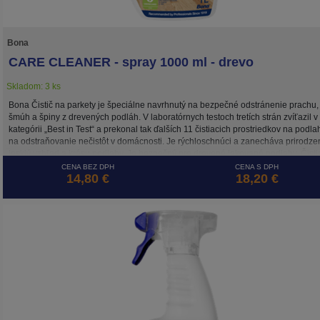
Bona
CARE CLEANER - spray 1000 ml - drevo
Skladom: 3 ks
Bona Čistič na parkety je špeciálne navrhnutý na bezpečné odstránenie prachu,
šmúh a špiny z drevených podláh. V laboratórnych testoch tretích strán zvíťazil v
kategórii „Best in Test“ a prekonal tak ďalších 11 čistiacich prostriedkov na podla
na odstraňovanie nečistôt v domácnosti. Je rýchloschnúci a zanecháva prirodze
lesklý vzhľad a krásu podlahy. Je bezpečný pre drevené lakované podlahy. Čisti
prostriedok je na vodnej báze. Certifikováný GREENGUARD GOLD, ako bezpeč
CENA BEZ DPH
CENA S DPH
14,80 €
18,20 €
produkt pre vašu rodinu, domáce zvieratá a našu planétu.