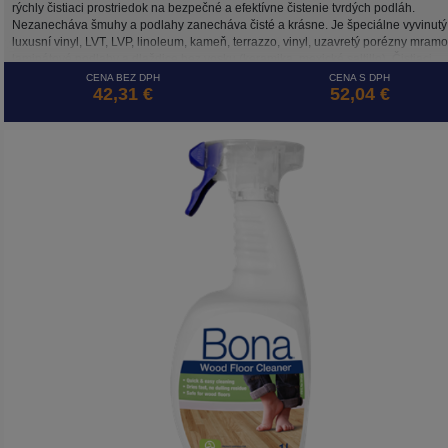
rýchly čistiaci prostriedok na bezpečné a efektívne čistenie tvrdých podláh.
Nezanecháva šmuhy a podlahy zanecháva čisté a krásne. Je špeciálne vyvinutý
luxusní vinyl, LVT, LVP, linoleum, kameň, terrazzo, vinyl, uzavretý porézny mramo
laminátové podlahy a dlaždice bez vosku (keramika, mexické saltillo). Čistiaci
prostriedok je na vodnej báze. Certifikováný GREENGUARD GOLD, ako bezpeč
CENA BEZ DPH
CENA S DPH
42,31 €
52,04 €
produkt pre vašu rodinu, domáce zvieratá a našu planétu.