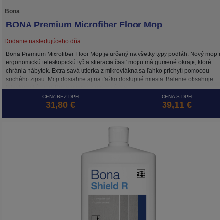
Bona
BONA Premium Microfiber Floor Mop
Dodanie nasledujúceho dňa
Bona Premium Microfiber Floor Mop je určený na všetky typy podláh. Nový mop
ergonomickú teleskopickú tyč a stieracia časť mopu má gumené okraje, ktoré
chránia nábytok. Extra savá utierka z mikrovlákna sa ľahko prichytí pomocou
suchého zipsu. Mop dosiahne aj na ťažko dostupné miesta. Balenie obsahuje:
teleskopický mop, Bona utierku z mikrovlákna.
CENA BEZ DPH
CENA S DPH
31,80 €
39,11 €