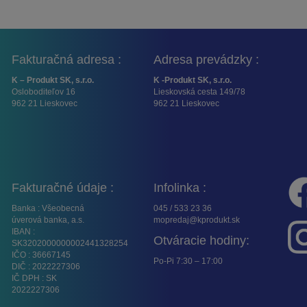
Fakturačná adresa :
Adresa prevádzky :
K – Produkt SK, s.r.o.
K -Produkt SK, s.r.o.
Osloboditeľov 16
Lieskovská cesta 149/78
962 21 Lieskovec
962 21 Lieskovec
Fakturačné údaje :
Infolinka :
Banka : Všeobecná
045 / 533 23 36
úverová banka, a.s.
mopredaj@kprodukt.sk
IBAN :
Otváracie hodiny:
SK3202000000002441328254
IČO : 36667145
Po-Pi 7:30 – 17:00
DIČ : 2022227306
IČ DPH : SK
2022227306