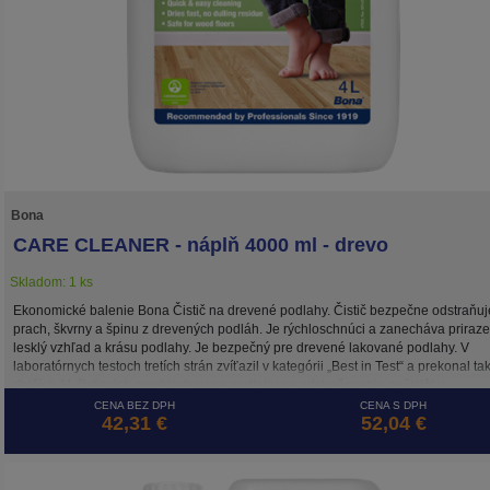
Bona
CARE CLEANER - náplň 4000 ml - drevo
Skladom: 1 ks
Ekonomické balenie Bona Čistič na drevené podlahy. Čistič bezpečne odstraňuj
prach, škvrny a špinu z drevených podláh. Je rýchloschnúci a zanecháva priraz
lesklý vzhľad a krásu podlahy. Je bezpečný pre drevené lakované podlahy. V
laboratórnych testoch tretích strán zvíťazil v kategórii „Best in Test“ a prekonal ta
ďalších 11 čistiacich prostriedkov na podlahy na odstraňovanie nečistôt v
domácnosti. Čistiaci prostriedok je na vodnej báze. Certifikováný GREENGUAR
CENA BEZ DPH
CENA S DPH
42,31 €
52,04 €
GOLD, ako bezpečný produkt pre vašu rodinu, domáce zvieratá a našu planétu.