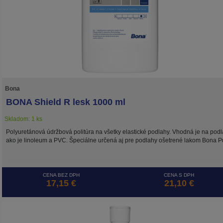
Bona
BONA Shield R lesk 1000 ml
Skladom: 1 ks
Polyuretánová údržbová politúra na všetky elastické podlahy. Vhodná je na podl
ako je linoleum a PVC. Špeciálne určená aj pre podlahy ošetrené lakom Bona P
CENA BEZ DPH
CENA S DPH
17,15 €
21,10 €