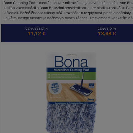
Bona Cleaning Pad – modrá utierka z mikrovlákna je navrhnutá na efektívne čist
podláh v kombinácii s Bona čistiacimi prostriedkami a pre hladkou aplikáciu Bo
lešteniek. Bežné čistiace utierky môžu roznášať a rozptyľovať prach a nečistoty. 
unikátny design absorbuje nečistoty v dvoch zónach. Tmavomodré vonkajšie vl
štiepia špinu zatiaľ čo svetlomodré vnútorné vlákna zachytávajú a absorbujú
nečistoty.
CENA BEZ DPH
CENA S DPH
11,12 €
13,68 €