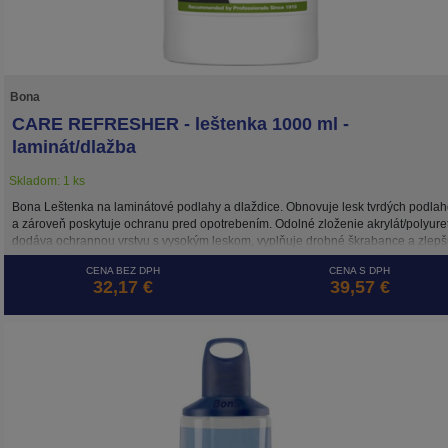
Bona
CARE REFRESHER - leštenka 1000 ml -
laminát/dlažba
Skladom: 1 ks
Bona Leštenka na laminátové podlahy a dlaždice. Obnovuje lesk tvrdých podlah
a zároveň poskytuje ochranu pred opotrebením. Odolné zloženie akrylát/polyure
dodáva ochrannou vrstvu s vysokým leskom, vyplňuje drobné škrabance a zlepš
vzhľad vašej podlahy. Používajte každé 1-4 merice, v závislosti na záťaži, aby v
CENA BEZ DPH
CENA S DPH
podlahy vyzerali ako nové. Dôležité! Pred aplikáciou produktu vždy spravte skúš
32,17 €
39,57 €
priliehavosti. Nepoužívajte na voskované alebo olejované podlahy.