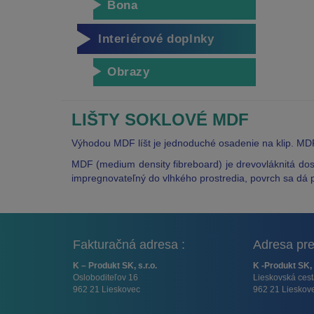
Bona
Interiérové doplnky
Obrazy
LIŠTY SOKLOVÉ MDF
Výhodou MDF líšt je jednoduché osadenie na klip. MDF 
MDF (medium density fibreboard) je drevovláknitá dos
impregnovateľný do vlhkého prostredia, povrch sa dá p
Fakturačná adresa :
Adresa pre
K – Produkt SK, s.r.o.
K -Produkt SK, 
Osloboditeľov 16
Lieskovská ces
962 21 Lieskovec
962 21 Lieskov