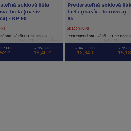
rateľná soklová lišta
Pretierateľná soklová lišt
vá, biela (masív -
biela (masív - borovica) -
ca) - KP 90
95
 ks
Skladom: 0 ks
ľná soklová lišta KP 90 nepotrebuje
Pretierateľná soklová lišta KP 95 nepot
 úpravu, ani farbu. Má síce povrchovú
dodatočnú úpravu, ani farbu. Má síce p
elym UV lakom, ale je možné ju
úpravu bielym UV lakom, ale je možné j
BEZ DPH
CENA S DPH
CENA BEZ DPH
CENA S 
, napríklad pri maľovaní steny
premaľovať, napríklad pri maľovaní ste
,52 €
15,40 €
12,34 €
15,18
arbou. Lišta je z borovicového dreva
rovnakou farbou. Lišta je z borovicovéh
 vodotesnou izoláciou lakom na
bez hrčí s vodotesnou izoláciou lakom 
rane. Má aj výrez na káble. Je vhodná
spodnej strane. Má aj výrez na káble. 
rov s relatívnou vlhkosťou 45 - 60 %.
do priestorov s relatívnou vlhkosťou 45 
me montáž lepením.
Odporúčame montáž lepením.