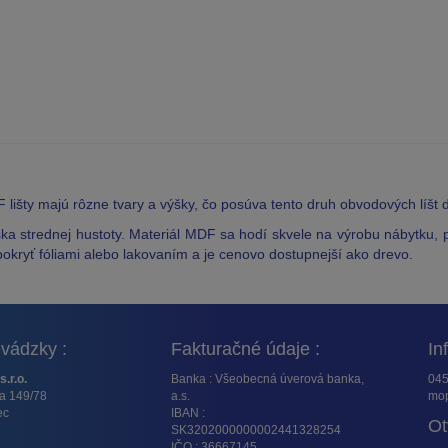
lišty majú rôzne tvary a výšky, čo posúva tento druh obvodových líšt
ka strednej hustoty. Materiál MDF sa hodí skvele na výrobu nábytku, p
okryť fóliami alebo lakovaním a je cenovo dostupnejší ako drevo.
vádzky :
Fakturačné údaje :
In
s.r.o.
Banka : Všeobecná úverová banka,
045
ta 149/78
a.s.
mop
ec
IBAN :
Ot
SK3202000000002441328254
IČO : 36667145