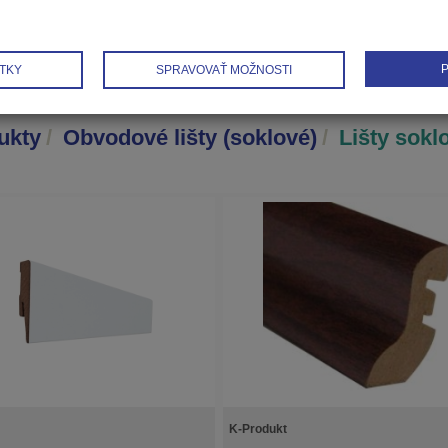
P
TKY
SPRAVOVAŤ MOŽNOSTI
ukty
Obvodové lišty (soklové)
Lišty sok
K-Produkt