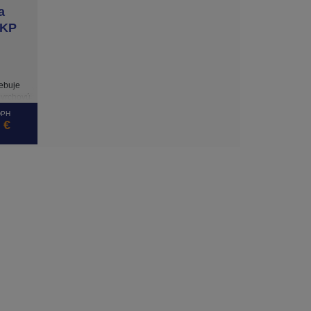
a
 KP
rebuje
ovrchovú
u
DPH
ny
 €
o dreva
na
Je vhodná
- 60 %.