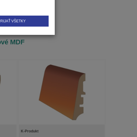
RIJAŤ VŠETKY
lové MDF
K-Produkt