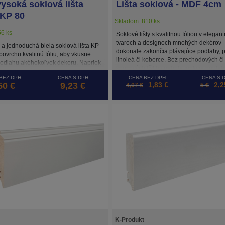
vysoká soklová lišta
Lišta soklová - MDF 4cm
 KP 80
Skladom: 810 ks
6 ks
Soklové lišty s kvalitnou fóliou v elegan
tvaroch a designoch mnohých dekórov
a jednoduchá biela soklová lišta KP
dokonale zakončia plávajúce podlahy, p
ovrchu kvalitnú fóliu, aby vkusne
linoleá či koberce. Bez prechodových či
podlahu akéhokoľvek dekoru. Napriek
koncových líšt by nebola funkcia podlah
ke a kvalitnému prevedeniu
stopercentná.
BEZ DPH
CENA S DPH
CENA BEZ DPH
CENA S 
j úpravy je cenovo dostupná.
50 €
9,23 €
1,83 €
2,2
4,07 €
5 €
K-Produkt