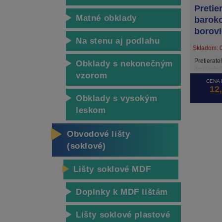
Pretie
Matné obklady
baroko
borovi
Na stenu aj podlahu
Skladom: 0
Pretierate
Obklady s nekonečným
dodatočnú
vzorom
úpravu bi
CENA 
premaľovať
12
rovnakou f
Obklady s vysokým
bez hrčí s
leskom
spodnej st
do priesto
Odporúča
Obvodové lišty
(soklové)
Lišty soklové MDF
Doplnky k MDF lištám
Lišty soklové plastové