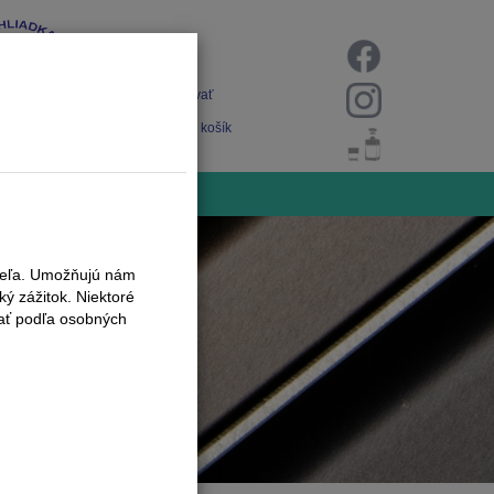
Prihlásiť
Registrovať
Nákupný košík
iteľa. Umožňujú nám
ý zážitok. Niektoré
vať podľa osobných