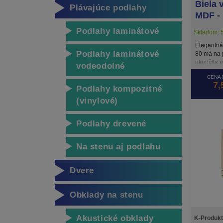
Biela 
Plávajúce podlahy
MDF -
Podlahy laminátové
Skladom: 5
Elegantná 
Podlahy laminátové
80 má na p
ukončila 
vodeodolné
svojej výš
CENA 
povrchove
7,
Podlahy kompozitné
(vinylové)
Podlahy drevené
Na stenu aj podlahu
Dvere
Obklady na stenu
Akustické obklady
K-Produkt