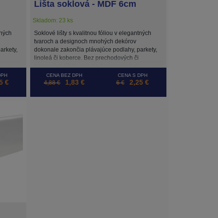
Lišta soklová - MDF 6cm
Skladom: 23 ks
tných
Soklové lišty s kvalitnou fóliou v elegantných
tvaroch a designoch mnohých dekórov
arkety,
dokonale zakončia plávajúce podlahy, parkety,
linoleá či koberce. Bez prechodových či
y
koncových líšt by nebola funkcia podlahy
stopercentná.
DPH
CENA BEZ DPH
CENA S DPH
5 €
1,83 €
2,25 €
4,88 €
6 €