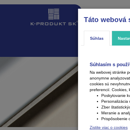
Táto webová 
ÚVOD
PRODUKTY
Súhlas
Nasta
Súhlasím s použí
Na webovej stránke p
anonymne analyzovať V
cookies sú nevyhnutn
preferencií.
Cookies, 
Poskytovanie kv
Personalizácia 
Zber štatistick
Meranie a anal
Prispôsobenie 
Zistite viac o cookies