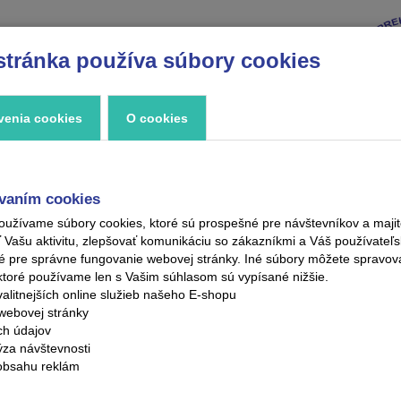
stránka používa súbory cookies
VÝPREDAJ
ZNAČKY
ZAUJÍMAVOSTI
KONTAKT
venia cookies
O cookies
vaním cookies
oužívame súbory cookies, ktoré sú prospešné pre návštevníkov a maj
ašu aktivitu, zlepšovať komunikáciu so zákazníkmi a Váš používateľsk
é pre správne fungovanie webovej stránky. Iné súbory môžete spravo
ktoré používame len s Vašim súhlasom sú vypísané nižšie.
alitnejších online služieb našeho E-shopu
webovej stránky
ých údajov
ýza návštevnosti
obsahu reklám