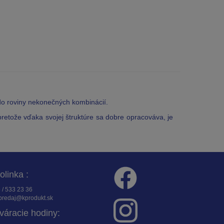
 do roviny nekonečných kombinácií.
retože vďaka svojej štruktúre sa dobre opracováva, je
folinka :
 / 533 23 36
redaj@kprodukt.sk
váracie hodiny: