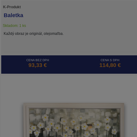
K-Produkt
Baletka
Skladom: 1 ks
Každý obraz je originál, olejomaľba.
CENA BEZ DPH
CENA S DPH
93,33 €
114,80 €