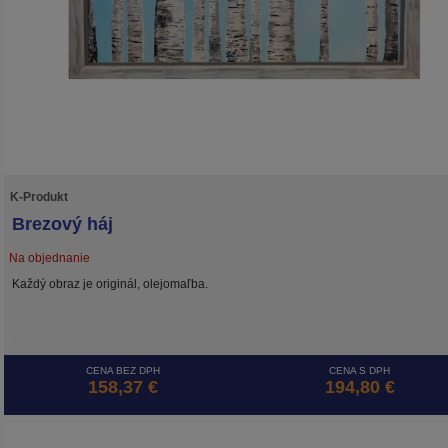
K-Produkt
Brezový háj
Na objednanie
Každý obraz je originál, olejomaľba.
CENA BEZ DPH
CENA S DPH
158,37 €
194,80 €