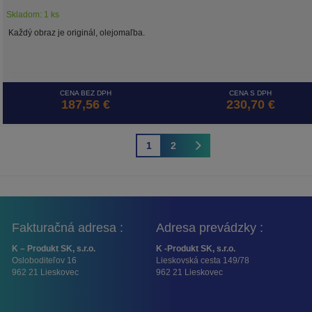
Skladom: 1 ks
Každý obraz je originál, olejomaľba.
CENA BEZ DPH
CENA S DPH
187,56 €
230,70 €
1
2
Fakturačná adresa :
Adresa prevádzky :
K – Produkt SK, s.r.o.
K -Produkt SK, s.r.o.
Osloboditeľov 16
Lieskovská cesta 149/78
962 21 Lieskovec
962 21 Lieskovec