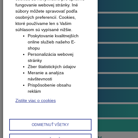
Podlahové profily
fungovanie webovej stránky. Iné
súbory môžete spravovať podľa
osobných preferencií.
Cookies,
Plávajúce podlahy
ktoré používame len s Vašim
súhlasom sú vypísané nižšie.
Dvere
Poskytovanie kvalitnejších
online služieb našeho E-
shopu
Obklady na stenu
Personalizácia webovej
stránky
Obvodové lišty (soklové)
Zber štatistických údajov
Meranie a analýza
návštevnosti
Príslušenstvo k podlahám
Prispôsobenie obsahu
reklám
Starostlivosť o podlahy
Zistite viac o cookies
Interiérové doplnky
Obrazy
ODMIETNUŤ VŠETKY
Produkty
Interiérové doplnky