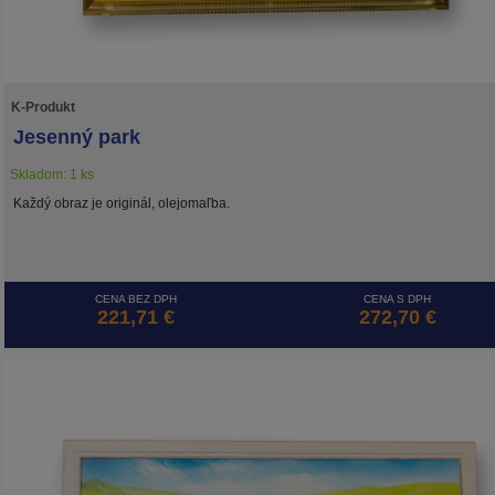
K-Produkt
Jesenný park
Skladom: 1 ks
Každý obraz je originál, olejomaľba.
CENA BEZ DPH
CENA S DPH
221,71 €
272,70 €