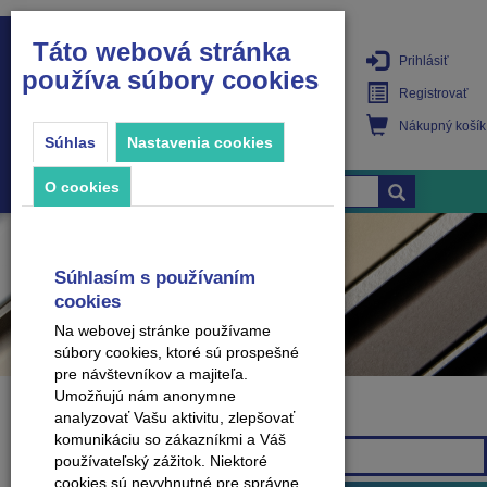
Táto webová stránka
Prihlásiť
používa súbory cookies
PRODUKTY
Registrovať
Nákupný košík
Súhlas
Nastavenia cookies
O cookies
Súhlasím s používaním
cookies
Na webovej stránke používame
súbory cookies, ktoré sú prospešné
pre návštevníkov a majiteľa.
Umožňujú nám anonymne
analyzovať Vašu aktivitu, zlepšovať
Značka
komunikáciu so zákazníkmi a Váš
Všetky značky
používateľský zážitok. Niektoré
cookies sú nevyhnutné pre správne