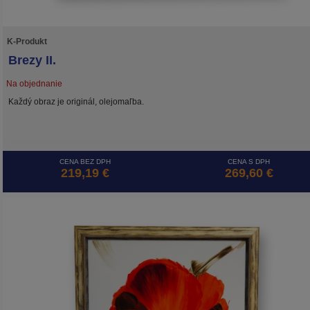
K-Produkt
Brezy II.
Na objednanie
Každý obraz je originál, olejomaľba.
CENA BEZ DPH
CENA S DPH
219,19 €
269,60 €