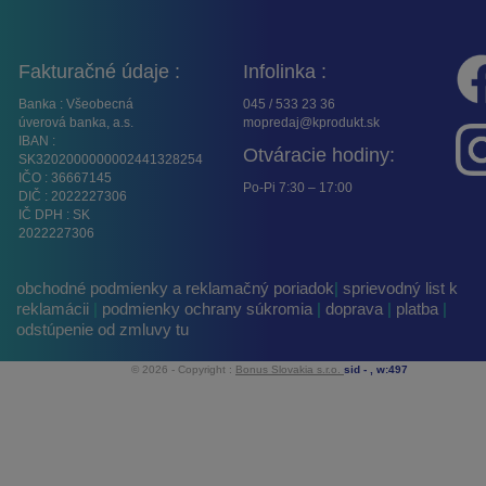
Fakturačné údaje :
Infolinka :
Banka : Všeobecná
045 / 533 23 36
úverová banka, a.s.
mopredaj@kprodukt.sk
IBAN :
Otváracie hodiny:
SK3202000000002441328254
IČO : 36667145
Po-Pi 7:30 – 17:00
DIČ : 2022227306
IČ DPH : SK
2022227306
obchodné podmienky a reklamačný poriadok
|
sprievodný list k
reklamácii
|
podmienky ochrany súkromia
|
doprava
|
platba
|
odstúpenie od zmluvy tu
© 2026 - Copyright :
Bonus Slovakia s.r.o.
sid -
, w:497