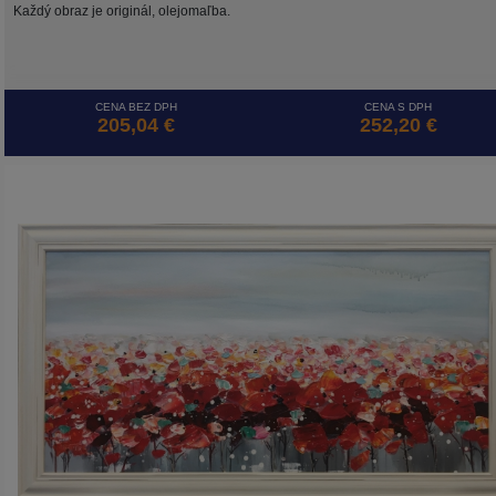
Každý obraz je originál, olejomaľba.
CENA BEZ DPH
CENA S DPH
205,04 €
252,20 €