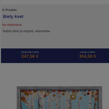
K-Produkt
Biely kvet
Na objednanie
Každý obraz je originál, olejomaľba.
CENA BEZ DPH
CENA S DPH
247,56 €
304,50 €