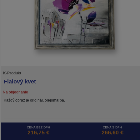
K-Produkt
Fialový kvet
Na objednanie
Každý obraz je originál, olejomaľba.
CENA BEZ DPH
CENA S DPH
216,75 €
266,60 €