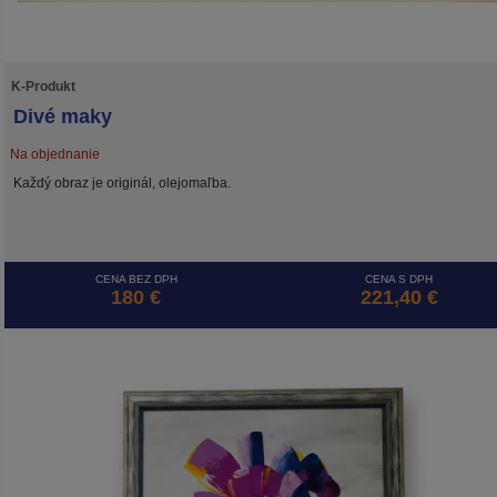
K-Produkt
Divé maky
Na objednanie
Každý obraz je originál, olejomaľba.
CENA BEZ DPH
CENA S DPH
180 €
221,40 €