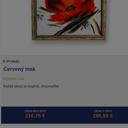
K-Produkt
Červený mak
Skladom: 1 ks
Každý obraz je originál, olejomaľba.
CENA BEZ DPH
CENA S DPH
216,75 €
266,60 €