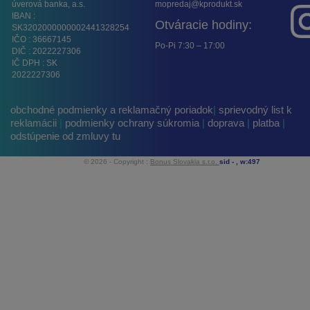
úverová banka, a.s.
mopredaj@kprodukt.sk
IBAN :
Otváracie hodiny:
SK3202000000002441328254
IČO : 36667145
Po-Pi 7:30 – 17:00
DIČ : 2022227306
IČ DPH : SK
2022227306
obchodné podmienky a reklamačný poriadok
|
sprievodný list k
reklamácii
|
podmienky ochrany súkromia
|
doprava
|
platba
|
odstúpenie od zmluvy tu
© 2026 - Copyright :
Bonus Slovakia s.r.o.
sid -
, w:497