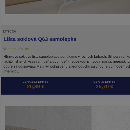
Effector
Lišta soklová Q63 samolepka
Skladom: 378 ks
Hliníkové soklové lišty samolepiace ponúkame v rôznych farbách. Silnou stránk
týchto líšt je ich všestrannosť a odolnosť - nepoškodí ich voda, náraz, neprasknú
dobre sa udržiavajú. Majú výhodnú cenu a jednoduchú sú vhodné do modernýc
interiérov.
CENA BEZ DPH od
CENA S DPH od
20,89 €
25,70 €