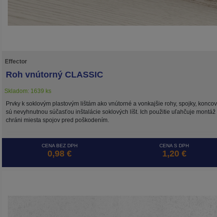
Effector
Roh vnútorný CLASSIC
Skladom: 1639 ks
Prvky k soklovým plastovým lištám ako vnútorné a vonkajšie rohy, spojky, konco
sú nevyhnutnou súčasťou inštalácie soklových líšt. Ich použitie uľahčuje montáž
chráni miesta spojov pred poškodením.
CENA BEZ DPH
CENA S DPH
0,98 €
1,20 €