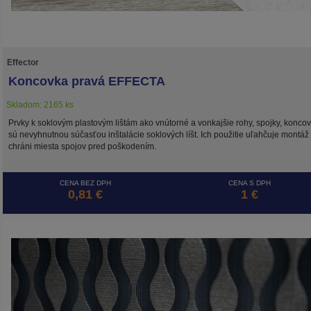
Effector
Koncovka pravá EFFECTA
Skladom: 2165 ks
Prvky k soklovým plastovým lištám ako vnútorné a vonkajšie rohy, spojky, konco
sú nevyhnutnou súčasťou inštalácie soklových líšt. Ich použitie uľahčuje montáž
chráni miesta spojov pred poškodením.
CENA BEZ DPH
CENA S DPH
0,81 €
1 €