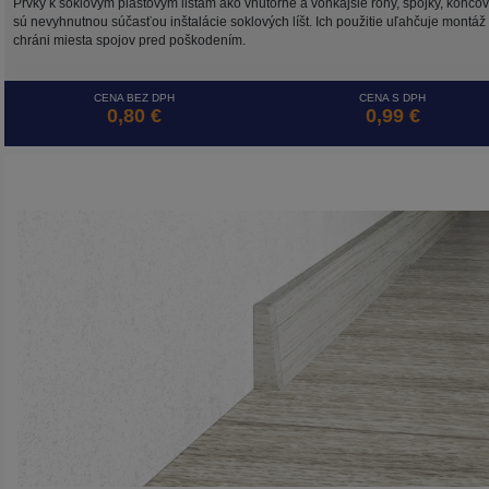
Prvky k soklovým plastovým lištám ako vnútorné a vonkajšie rohy, spojky, konco
sú nevyhnutnou súčasťou inštalácie soklových líšt. Ich použitie uľahčuje montáž
chráni miesta spojov pred poškodením.
CENA BEZ DPH
CENA S DPH
0,80 €
0,99 €