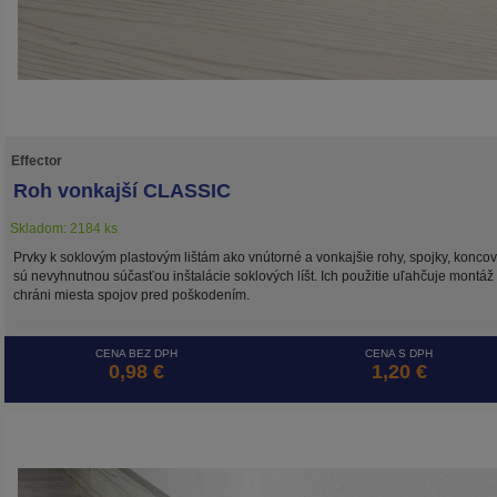
Effector
Roh vonkajší CLASSIC
Skladom: 2184 ks
Prvky k soklovým plastovým lištám ako vnútorné a vonkajšie rohy, spojky, konco
sú nevyhnutnou súčasťou inštalácie soklových líšt. Ich použitie uľahčuje montáž
chráni miesta spojov pred poškodením.
CENA BEZ DPH
CENA S DPH
0,98 €
1,20 €