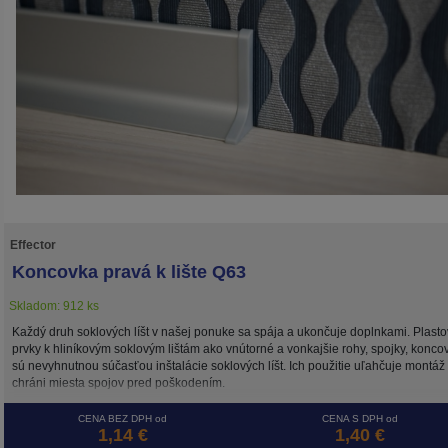
Effector
Koncovka pravá k lište Q63
Skladom: 912 ks
Každý druh soklových líšt v našej ponuke sa spája a ukončuje doplnkami. Plast
prvky k hliníkovým soklovým lištám ako vnútorné a vonkajšie rohy, spojky, konco
sú nevyhnutnou súčasťou inštalácie soklových líšt. Ich použitie uľahčuje montáž
chráni miesta spojov pred poškodením.
CENA BEZ DPH od
CENA S DPH od
1,14 €
1,40 €