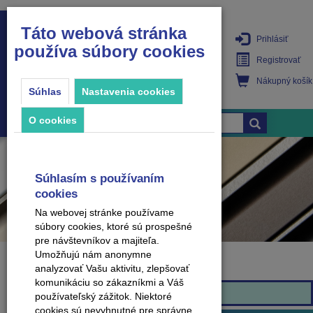
Táto webová stránka
Prihlásiť
používa súbory cookies
PRODUKTY
Registrovať
Nákupný košík
Súhlas
Nastavenia cookies
O cookies
Súhlasím s používaním
cookies
Na webovej stránke používame
súbory cookies, ktoré sú prospešné
pre návštevníkov a majiteľa.
Umožňujú nám anonymne
analyzovať Vašu aktivitu, zlepšovať
Značka
komunikáciu so zákazníkmi a Váš
Effector
používateľský zážitok. Niektoré
cookies sú nevyhnutné pre správne