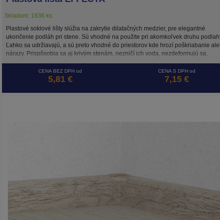
Skladom: 1836 ks
Plastové soklové lišty slúžia na zakrytie dilatačných medzier, pre elegantné
ukončenie podláh pri stene. Sú vhodné na použite pri akomkoľvek druhu podlah
Ľahko sa udržiavajú, a sú preto vhodné do priestorov kde hrozí poškriabanie al
nárazy. Prispôsobia sa aj krivým stenám, nezničí ich voda, nezdeformujú sa,
nerozštiepia sa, nenapadnú ich škodcovia. Dajú sa použiť na zakrytie káblov.
CENA BEZ DPH od
CENA S DPH od
5,81 €
7,15 €