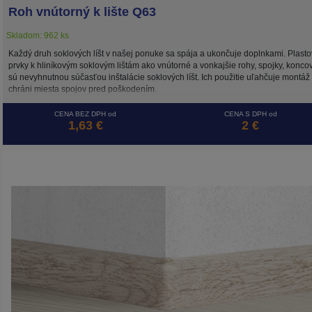
Roh vnútorný k lište Q63
Skladom: 962 ks
Každý druh soklových líšt v našej ponuke sa spája a ukončuje doplnkami. Plast
prvky k hliníkovým soklovým lištám ako vnútorné a vonkajšie rohy, spojky, konco
sú nevyhnutnou súčasťou inštalácie soklových líšt. Ich použitie uľahčuje montáž
chráni miesta spojov pred poškodením.
CENA BEZ DPH od
CENA S DPH od
1,63 €
2 €