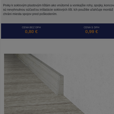
Prvky k soklovým plastovým lištám ako vnútorné a vonkajšie rohy, spojky, konco
sú nevyhnutnou súčasťou inštalácie soklových líšt. Ich použitie uľahčuje montáž
chráni miesta spojov pred poškodením.
CENA BEZ DPH
CENA S DPH
0,80 €
0,99 €