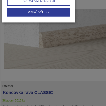
SPRAVOVAŤ MOŽNOSTI
PRIJAŤ VŠETKY
Effector
Koncovka ľavá CLASSIC
Skladom: 2012 ks