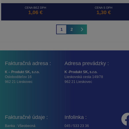
CENA BEZ DPH
CENA S DPH
1,06 €
1,30 €
1
2
Fakturačná adresa :
Adresa prevádzky :
K – Produkt SK, s.r.o.
K -Produkt SK, s.r.o.
Osloboditeľov 16
Lieskovská cesta 149/78
962 21 Lieskovec
962 21 Lieskovec
Fakturačné údaje :
Infolinka :
Banka : Všeobecná
045 / 533 23 36