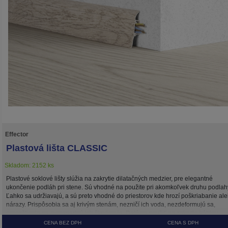
Effector
Plastová lišta CLASSIC
Skladom: 2152 ks
Plastové soklové lišty slúžia na zakrytie dilatačných medzier, pre elegantné
ukončenie podláh pri stene. Sú vhodné na použite pri akomkoľvek druhu podlah
Ľahko sa udržiavajú, a sú preto vhodné do priestorov kde hrozí poškriabanie al
nárazy. Prispôsobia sa aj krivým stenám, nezničí ich voda, nezdeformujú sa,
nerozštiepia sa, nenapadnú ich škodcovia. Dajú sa použiť na zakrytie káblov.
CENA BEZ DPH
CENA S DPH