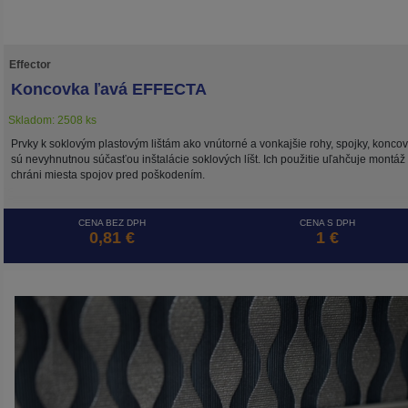
Effector
Koncovka ľavá EFFECTA
Skladom: 2508 ks
Prvky k soklovým plastovým lištám ako vnútorné a vonkajšie rohy, spojky, konco
sú nevyhnutnou súčasťou inštalácie soklových líšt. Ich použitie uľahčuje montáž
chráni miesta spojov pred poškodením.
CENA BEZ DPH
CENA S DPH
0,81 €
1 €