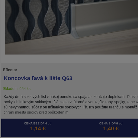
Effector
Koncovka ľavá k lište Q63
Skladom: 954 ks
Každý druh soklových líšt v našej ponuke sa spája a ukončuje doplnkami. Plast
prvky k hliníkovým soklovým lištám ako vnútorné a vonkajšie rohy, spojky, konco
sú nevyhnutnou súčasťou inštalácie soklových líšt. Ich použitie uľahčuje montáž
chráni miesta spojov pred poškodením.
CENA BEZ DPH od
CENA S DPH od
1,14 €
1,40 €