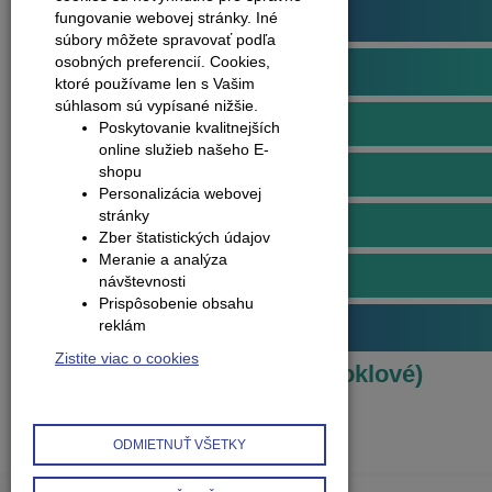
Podlahové profily
fungovanie webovej stránky. Iné
súbory môžete spravovať podľa
osobných preferencií.
Cookies,
Obvodové lišty (soklové)
ktoré používame len s Vašim
súhlasom sú vypísané nižšie.
Lišty soklové plastové
Poskytovanie kvalitnejších
online služieb našeho E-
shopu
Doplnky k plastovým lištám
Personalizácia webovej
stránky
Lišty soklové hliníkové
Zber štatistických údajov
Meranie a analýza
Doplnky k hliníkovým lištám
návštevnosti
Prispôsobenie obsahu
reklám
Príslušenstvo k podlahám
Zistite viac o cookies
Produkty
Obvodové lišty (soklové)
1
2
ODMIETNUŤ VŠETKY