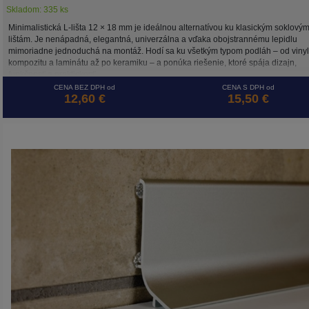
Skladom: 335 ks
Minimalistická L-lišta 12 × 18 mm je ideálnou alternatívou ku klasickým soklový
lištám. Je nenápadná, elegantná, univerzálna a vďaka obojstrannému lepidlu
mimoriadne jednoduchá na montáž. Hodí sa ku všetkým typom podláh – od vinyl
kompozitu a laminátu až po keramiku – a ponúka riešenie, ktoré spája dizajn,
funkčnosť a praktickosť.
CENA BEZ DPH od
CENA S DPH od
12,60 €
15,50 €