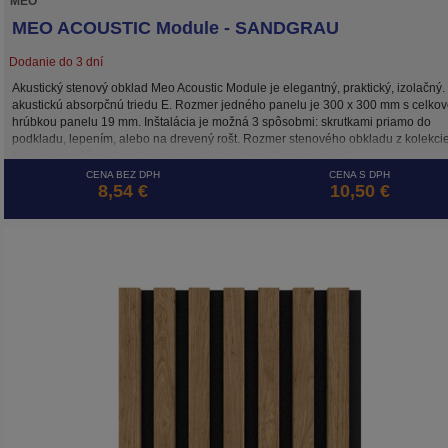
MEO
MEO ACOUSTIC Module - SANDGRAU
Dodanie do 3 dní
Akustický stenový obklad Meo Acoustic Module je elegantný, praktický, izolačný
akustickú absorpčnú triedu E. Rozmer jedného panelu je 300 x 300 mm s celko
hrúbkou panelu 19 mm. Inštalácia je možná 3 spôsobmi: skrutkami priamo do
podkladu, lepením, alebo na drevený rošt. Rozmer stenového obkladu z kolekci
Module umožňuje tvoriť na stene efektné vzory. Cena je za m2.
CENA BEZ DPH
CENA S DPH
8,54 €
10,50 €