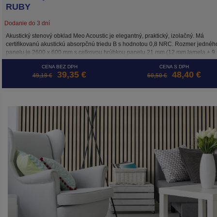
RUBY
Dodanie do 3 dní
Akustický stenový obklad Meo Acoustic je elegantný, praktický, izolačný. Má
certifikovanú akustickú absorpčnú triedu B s hodnotou 0,8 NRC. Rozmer jednéh
panelu je 2600 x 600 mm s celkovou hrúbkou panelu 21 mm (12 mm lamela + 
podložka). Inštalácia je možná 3 spôsobmi: skrutkami priamo do podkladu, lepe
CENA BEZ DPH
CENA S DPH
alebo na drevený rošt. Cena ja za m2.
39,35 €
48,40 €
49,19 €
60,50 €