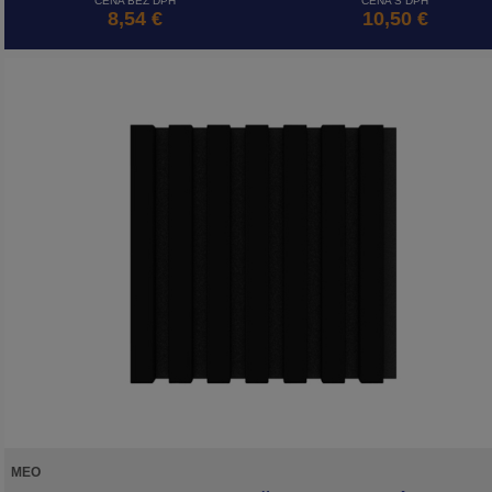
CENA BEZ DPH
CENA S DPH
8,54 €
10,50 €
MEO