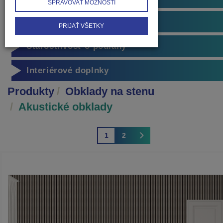
SPRAVOVAŤ MOŽNOSTI
Príslušenstvo k podlahám
PRIJAŤ VŠETKY
Starostlivosť o podlahy
Interiérové doplnky
Produkty
Obklady na stenu
Akustické obklady
1
2