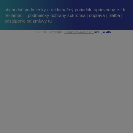
obchodné podmienky a reklamačný poriadok
|
sprievodný list k
reklamácii
|
podmienky ochrany súkromia
|
doprava
|
platba
|
odstúpenie od zmluvy tu
© 2026 - Copyright :
Bonus Slovakia s.r.o.
sid -
, w:497