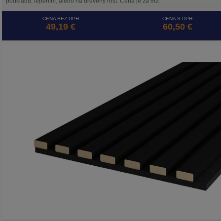
podkladu, lepením, alebo na drevený rošt. Cena je za m2.
CENA BEZ DPH
CENA S DPH
49,19 €
60,50 €