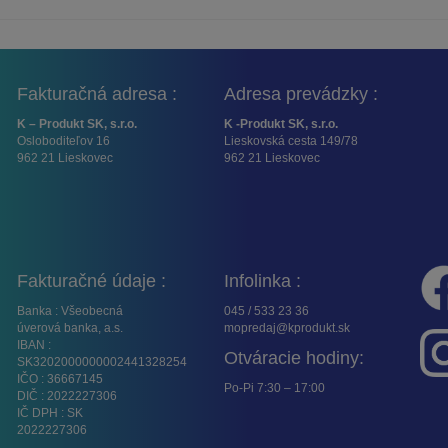
Fakturačná adresa :
Adresa prevádzky :
K – Produkt SK, s.r.o.
K -Produkt SK, s.r.o.
Osloboditeľov 16
Lieskovská cesta 149/78
962 21 Lieskovec
962 21 Lieskovec
Fakturačné údaje :
Infolinka :
Banka : Všeobecná
045 / 533 23 36
úverová banka, a.s.
mopredaj@kprodukt.sk
IBAN :
Otváracie hodiny:
SK3202000000002441328254
IČO : 36667145
Po-Pi 7:30 – 17:00
DIČ : 2022227306
IČ DPH : SK
2022227306