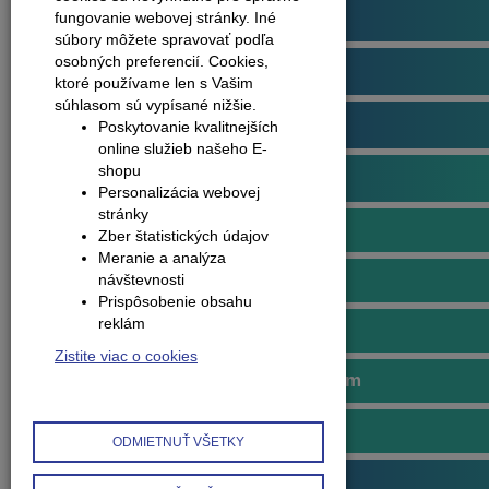
Podlahové profily
fungovanie webovej stránky. Iné
súbory môžete spravovať podľa
osobných preferencií.
Cookies,
Plávajúce podlahy
ktoré používame len s Vašim
súhlasom sú vypísané nižšie.
Dvere
Poskytovanie kvalitnejších
online služieb našeho E-
shopu
Obklady na stenu
Personalizácia webovej
stránky
Akustické obklady
Zber štatistických údajov
Meranie a analýza
Matné obklady
návštevnosti
Prispôsobenie obsahu
reklám
Na stenu aj podlahu
Zistite viac o cookies
Obklady s nekonečným vzorom
Obklady s vysokým leskom
ODMIETNUŤ VŠETKY
Obvodové lišty (soklové)