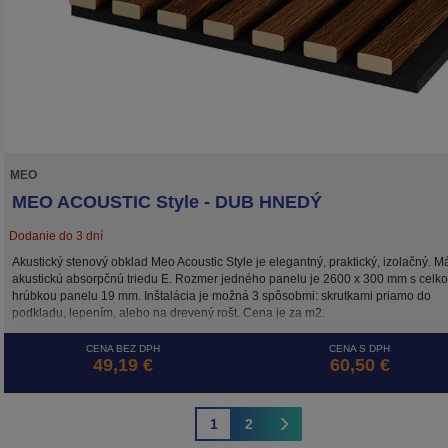
MEO
MEO ACOUSTIC Style - DUB HNEDÝ
Dodanie do 3 dní
Akustický stenový obklad Meo Acoustic Style je elegantný, praktický, izolačný. M
akustickú absorpčnú triedu E. Rozmer jedného panelu je 2600 x 300 mm s celk
hrúbkou panelu 19 mm. Inštalácia je možná 3 spôsobmi: skrutkami priamo do
podkladu, lepením, alebo na drevený rošt. Cena je za m2.
CENA BEZ DPH
CENA S DPH
49,19 €
60,50 €
1
2