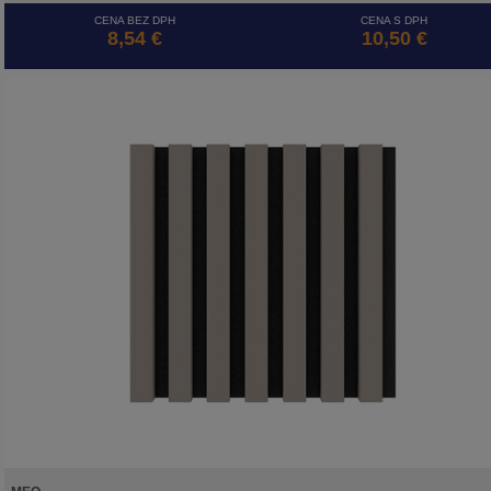
Module umožňuje tvoriť na stene efektné vzory. Cena je za m2.
CENA BEZ DPH
CENA S DPH
8,54 €
10,50 €