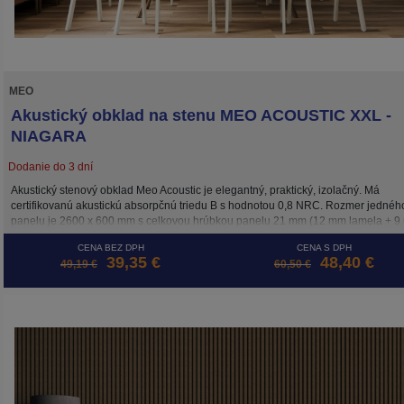
MEO
Akustický obklad na stenu MEO ACOUSTIC XXL -
NIAGARA
Dodanie do 3 dní
Akustický stenový obklad Meo Acoustic je elegantný, praktický, izolačný. Má
certifikovanú akustickú absorpčnú triedu B s hodnotou 0,8 NRC. Rozmer jednéh
panelu je 2600 x 600 mm s celkovou hrúbkou panelu 21 mm (12 mm lamela + 
podložka). Inštalácia je možná 3 spôsobmi: skrutkami priamo do podkladu, lepe
CENA BEZ DPH
CENA S DPH
alebo na drevený rošt. Cena je za m2.
39,35 €
48,40 €
49,19 €
60,50 €