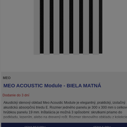
MEO
MEO ACOUSTIC Module - BIELA MATNÁ
Dodanie do 3 dní
Akustický stenový obklad Meo Acoustic Module je elegantný, praktický, izolačný
akustickú absorpčnú triedu E. Rozmer jedného panelu je 300 x 300 mm s celko
hrúbkou panelu 19 mm. Inštalácia je možná 3 spôsobmi: skrutkami priamo do
podkladu, lepením, alebo na drevený rošt. Rozmer stenového obkladu z kolekci
Module umožňuje tvoriť na stene efektné vzory. Cena je za m2.