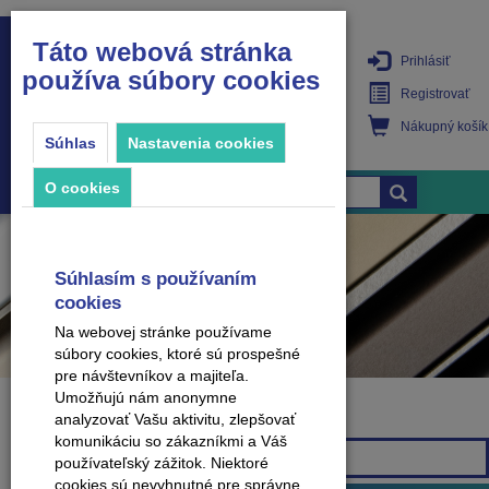
Táto webová stránka
Prihlásiť
používa súbory cookies
PRODUKTY
Registrovať
Nákupný košík
Súhlas
Nastavenia cookies
O cookies
Súhlasím s používaním
cookies
Na webovej stránke používame
súbory cookies, ktoré sú prospešné
pre návštevníkov a majiteľa.
Umožňujú nám anonymne
analyzovať Vašu aktivitu, zlepšovať
Značka
komunikáciu so zákazníkmi a Váš
Všetky značky
používateľský zážitok. Niektoré
cookies sú nevyhnutné pre správne