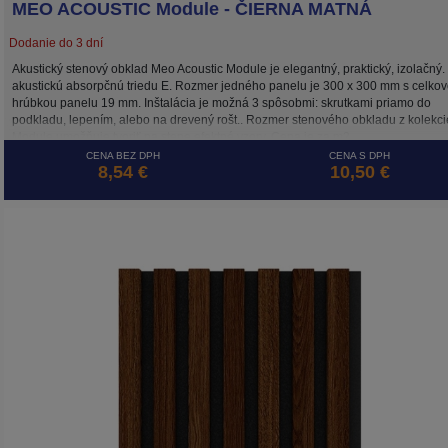
MEO ACOUSTIC Module - ČIERNA MATNÁ
Dodanie do 3 dní
Akustický stenový obklad Meo Acoustic Module je elegantný, praktický, izolačný
akustickú absorpčnú triedu E. Rozmer jedného panelu je 300 x 300 mm s celko
hrúbkou panelu 19 mm. Inštalácia je možná 3 spôsobmi: skrutkami priamo do
podkladu, lepením, alebo na drevený rošt.. Rozmer stenového obkladu z kolekci
Module umožňuje tvoriť na stene efektné vzory. Cena je za m2.
CENA BEZ DPH
CENA S DPH
8,54 €
10,50 €