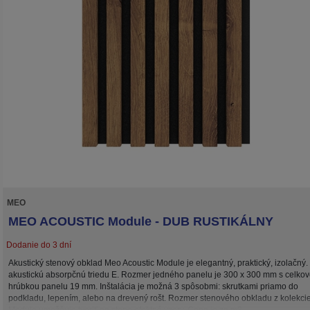
MEO
MEO ACOUSTIC Module - DUB RUSTIKÁLNY
Dodanie do 3 dní
Akustický stenový obklad Meo Acoustic Module je elegantný, praktický, izolačný
akustickú absorpčnú triedu E. Rozmer jedného panelu je 300 x 300 mm s celko
hrúbkou panelu 19 mm. Inštalácia je možná 3 spôsobmi: skrutkami priamo do
podkladu, lepením, alebo na drevený rošt. Rozmer stenového obkladu z kolekci