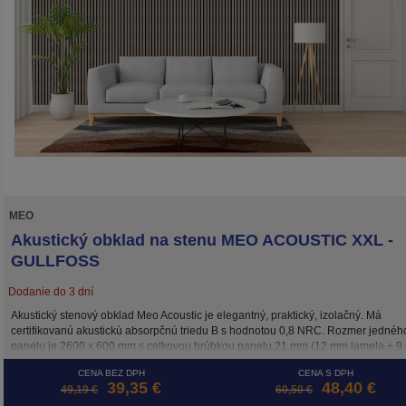
MEO
Akustický obklad na stenu MEO ACOUSTIC XXL -
GULLFOSS
Dodanie do 3 dní
Akustický stenový obklad Meo Acoustic je elegantný, praktický, izolačný. Má
certifikovanú akustickú absorpčnú triedu B s hodnotou 0,8 NRC. Rozmer jednéh
panelu je 2600 x 600 mm s celkovou hrúbkou panelu 21 mm (12 mm lamela + 
podložka). Inštalácia je možná 3 spôsobmi: skrutkami priamo do podkladu, lepe
CENA BEZ DPH
CENA S DPH
alebo na drevený rošt. Cena je za m2.
39,35 €
48,40 €
49,19 €
60,50 €