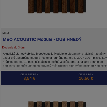
MEO
MEO ACOUSTIC Module - DUB HNEDÝ
Dodanie do 3 dní
Akustický stenový obklad Meo Acoustic Module je elegantný, praktický, izolačný
akustickú absorpčnú triedu E. Rozmer jedného panelu je 300 x 300 mm s celko
hrúbkou panelu 19 mm. Inštalácia je možná 3 spôsobmi: skrutkami priamo do
podkladu, lepením, alebo na drevený rošt. Rozmer stenového obkladu z kolekci
Module umožňuje tvoriť na stene efektné vzory. Cena je za m2.
CENA BEZ DPH
CENA S DPH
8,54 €
10,50 €