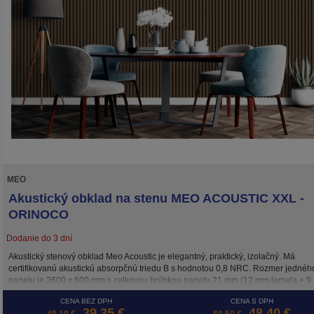
MEO
Akustický obklad na stenu MEO ACOUSTIC XXL -
ORINOCO
Dodanie do 3 dní
Akustický stenový obklad Meo Acoustic je elegantný, praktický, izolačný. Má
certifikovanú akustickú absorpčnú triedu B s hodnotou 0,8 NRC. Rozmer jednéh
panelu je 2600 x 600 mm s celkovou hrúbkou panelu 21 mm (12 mm lamela + 
podložka). Inštalácia je možná 3 spôsobmi: skrutkami priamo do podkladu, lepe
CENA BEZ DPH
CENA S DPH
alebo na drevený rošt. Cena je za m2.
39,35 €
48,40 €