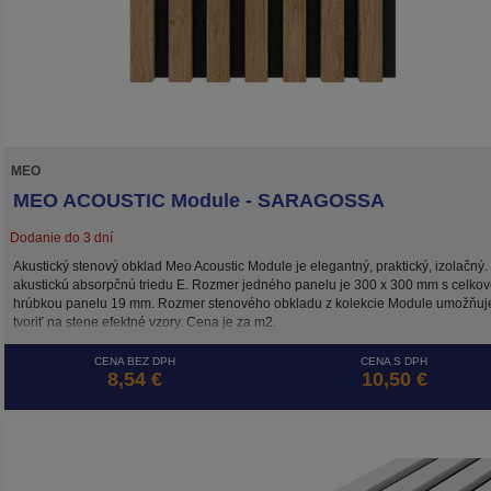
MEO
MEO ACOUSTIC Module - SARAGOSSA
Dodanie do 3 dní
Akustický stenový obklad Meo Acoustic Module je elegantný, praktický, izolačný
akustickú absorpčnú triedu E. Rozmer jedného panelu je 300 x 300 mm s celko
hrúbkou panelu 19 mm. Rozmer stenového obkladu z kolekcie Module umožňuj
tvoriť na stene efektné vzory. Cena je za m2.
CENA BEZ DPH
CENA S DPH
8,54 €
10,50 €