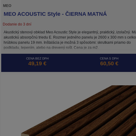
MEO
MEO ACOUSTIC Style - ČIERNA MATNÁ
Dodanie do 3 dní
Akustický stenový obklad Meo Acoustic Style je elegantný, praktický, izolačný. M
akustickú absorpčnú triedu E. Rozmer jedného panelu je 2600 x 300 mm s celk
hrúbkou panelu 19 mm. Inštalácia je možná 3 spôsobmi: skrutkami priamo do
podkladu, lepením, alebo na drevený rošt. Cena je za m2.
CENA BEZ DPH
CENA S DPH
49,19 €
60,50 €