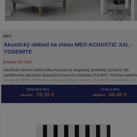
MEO
Akustický obklad na stenu MEO ACOUSTIC XXL -
YOSEMITE
Dodanie do 3 dní
Akustický stenový obklad Meo Acoustic je elegantný, praktický, izolačný. Má
certifikovanú akustickú absorpčnú triedu B s hodnotou 0,8 NRC. Rozmer jednéh
panelu je 2600 x 600 mm s celkovou hrúbkou panelu 21 mm (12 mm lamela + 
podložka). Inštalácia je možná 3 spôsobmi: skrutkami priamo do podkladu, lepe
CENA BEZ DPH
CENA S DPH
alebo na drevený rošt. Cena je za m2.
39,35 €
48,40 €
49,19 €
60,50 €