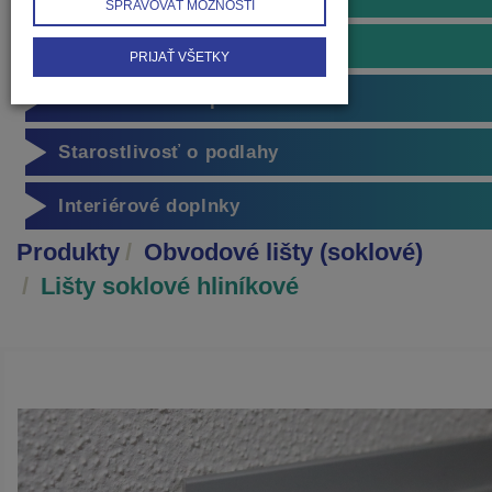
SPRAVOVAŤ MOŽNOSTI
Doplnky k hliníkovým lištám
PRIJAŤ VŠETKY
Príslušenstvo k podlahám
Starostlivosť o podlahy
Interiérové doplnky
Produkty
Obvodové lišty (soklové)
Lišty soklové hliníkové