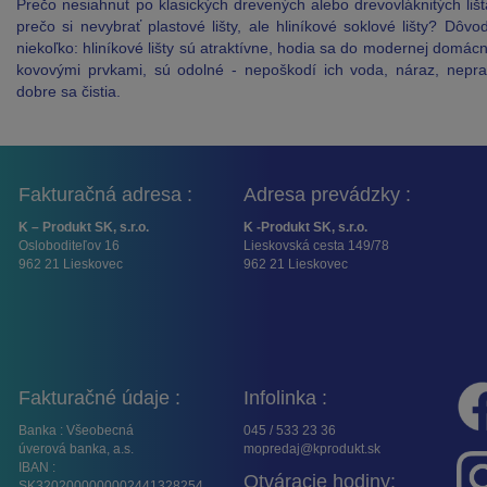
Prečo nesiahnuť po klasických drevených alebo drevovláknitých liš
prečo si nevybrať plastové lišty, ale hliníkové soklové lišty? Dôvo
niekoľko: hliníkové lišty sú atraktívne, hodia sa do modernej domácn
kovovými prvkami, sú odolné - nepoškodí ich voda, náraz, nepra
dobre sa čistia.
Fakturačná adresa :
Adresa prevádzky :
K – Produkt SK, s.r.o.
K -Produkt SK, s.r.o.
Osloboditeľov 16
Lieskovská cesta 149/78
962 21 Lieskovec
962 21 Lieskovec
Fakturačné údaje :
Infolinka :
Banka : Všeobecná
045 / 533 23 36
úverová banka, a.s.
mopredaj@kprodukt.sk
IBAN :
Otváracie hodiny:
SK3202000000002441328254