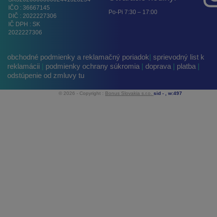
IČO : 36667145
Po-Pi 7:30 – 17:00
DIČ : 2022227306
IČ DPH : SK
2022227306
obchodné podmienky a reklamačný poriadok
|
sprievodný list k
reklamácii
|
podmienky ochrany súkromia
|
doprava
|
platba
|
odstúpenie od zmluvy tu
© 2026 - Copyright :
Bonus Slovakia s.r.o.
sid -
, w:497