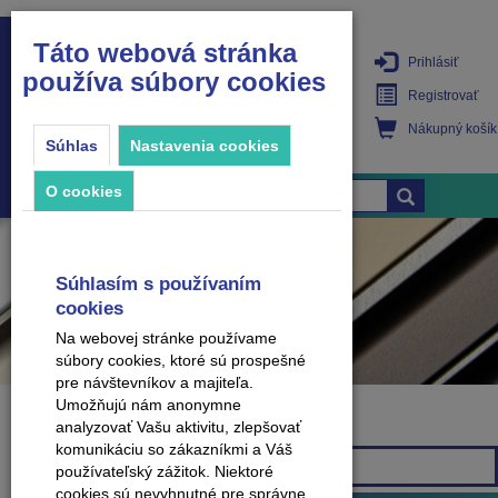
Táto webová stránka
Prihlásiť
používa súbory cookies
PRODUKTY
Registrovať
Nákupný košík
Súhlas
Nastavenia cookies
O cookies
Súhlasím s používaním
cookies
Na webovej stránke používame
súbory cookies, ktoré sú prospešné
pre návštevníkov a majiteľa.
Umožňujú nám anonymne
analyzovať Vašu aktivitu, zlepšovať
Značka
komunikáciu so zákazníkmi a Váš
Všetky značky
používateľský zážitok. Niektoré
cookies sú nevyhnutné pre správne