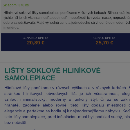
Skladom: 378 ks
Hliníkové soklové lišty samolepiace ponúkame v rôznych farbách. Silnou stránk
týchto líšt je ich všestrannosť a odolnosť - nepoškodí ich voda, náraz, neprasknú
dobre sa udržiavajú. Majú výhodnú cenu a jednoduchú sú vhodné do modernýc
interiérov.
CENA BEZ DPH od
CENA S DPH od
20,89 €
25,70 €
LIŠTY SOKLOVÉ HLINÍKOVÉ
SAMOLEPIACE
Hliníkové lišty ponúkame v rôznych výškach a v rôznych farbách. 
stránkou hliníkových obvodových líšt je ich všestrannosť, eleg
vzhľad, minimalistický, moderný a funkčný štýl. Či už sú zakri
hranaté, zaoblené alebo rovné, tieto lišty dodajú miestnosti 
elegancie a perfektne sa hodia aj k najmodernejšiemu nábytku. Ke
tieto lišty samolepiace, pred inštaláciou musí byť podklad suchý, hl
bez nečistôt.