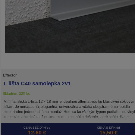
Effector
L lišta C40 samolepka 2v1
Skladom: 335 ks
Minimalistická L-lišta 12 × 18 mm je ideálnou alternatívou ku klasickým soklový
lištám. Je nenápadná, elegantná, univerzálna a vďaka obojstrannému lepidlu
mimoriadne jednoduchá na montáž. Hodí sa ku všetkým typom podláh – od vinyl
kompozitu a laminátu až po keramiku – a ponúka riešenie, ktoré spája dizajn,
funkčnosť a praktickosť.
CENA BEZ DPH od
CENA S DPH od
12,60 €
15,50 €