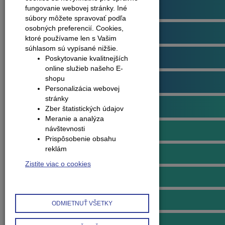
Podlahové profily
fungovanie webovej stránky. Iné
súbory môžete spravovať podľa
osobných preferencií.
Cookies,
Plávajúce podlahy
ktoré používame len s Vašim
súhlasom sú vypísané nižšie.
Dvere
Poskytovanie kvalitnejších
online služieb našeho E-
shopu
Obklady na stenu
Personalizácia webovej
stránky
Obvodové lišty (soklové)
Zber štatistických údajov
Meranie a analýza
návštevnosti
Lišty soklové MDF
Prispôsobenie obsahu
reklám
Doplnky k MDF lištám
Zistite viac o cookies
Lišty soklové plastové
Doplnky k plastovým lištám
ODMIETNUŤ VŠETKY
Lišty soklové hliníkové