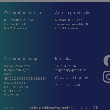
Fakturačná adresa :
Adresa prevádzky :
K – Produkt SK, s.r.o.
K -Produkt SK, s.r.o.
Osloboditeľov 16
Lieskovská cesta 149/78
962 21 Lieskovec
962 21 Lieskovec
Fakturačné údaje :
Infolinka :
Banka : Všeobecná
045 / 533 23 36
úverová banka, a.s.
mopredaj@kprodukt.sk
IBAN :
Otváracie hodiny:
SK3202000000002441328254
IČO : 36667145
Po-Pi 7:30 – 17:00
DIČ : 2022227306
IČ DPH : SK
2022227306
obchodné podmienky a reklamačný poriadok
|
sprievodný list k