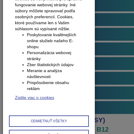
Podlahové profily
fungovanie webovej stránky. Iné
súbory môžete spravovať podľa
osobných preferencií.
Cookies,
Plávajúce podlahy
ktoré používame len s Vašim
súhlasom sú vypísané nižšie.
Dvere
Poskytovanie kvalitnejších
online služieb našeho E-
shopu
Obklady na stenu
Personalizácia webovej
stránky
Obvodové lišty (soklové)
Zber štatistických údajov
Meranie a analýza
návštevnosti
Príslušenstvo k podlahám
Prispôsobenie obsahu
reklám
Starostlivosť o podlahy
Zistite viac o cookies
Interiérové doplnky
Produkty
Hobby profily (EASY)
ODMIETNUŤ VŠETKY
Jednoduchý profil (EASY) - B12