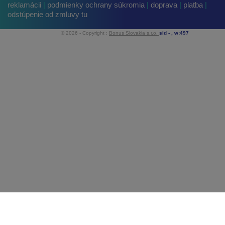
reklamácii
|
podmienky ochrany súkromia
|
doprava
|
platba
|
odstúpenie od zmluvy tu
© 2026 - Copyright :
Bonus Slovakia s.r.o.
sid -
, w:497