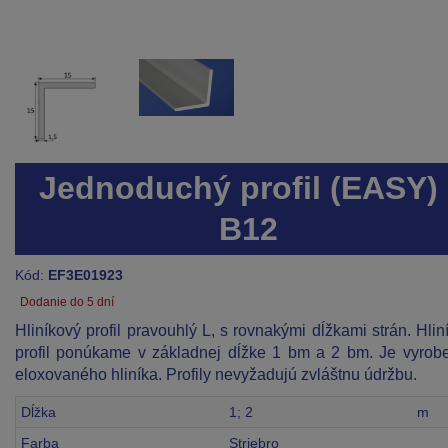
Jednoduchý profil (EASY) 
B12
Kód:
EF3E01923
Dodanie do 5 dní
Hliníkový profil pravouhlý L, s rovnakými dĺžkami strán. Hlin
profil ponúkame v základnej dĺžke 1 bm a 2 bm. Je vyrob
eloxovaného hliníka. Profily nevyžadujú zvláštnu údržbu.
Dĺžka
1; 2
m
Farba
Striebro