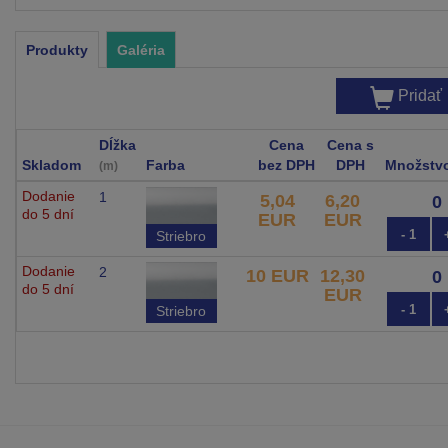
Produkty
Galéria
Pridať
Dĺžka
Cena
Cena s
Skladom
Farba
bez DPH
DPH
Množstv
(m)
Dodanie
1
5,04
6,20
do 5 dní
EUR
EUR
- 1
Striebro
Dodanie
2
10 EUR
12,30
do 5 dní
EUR
- 1
Striebro