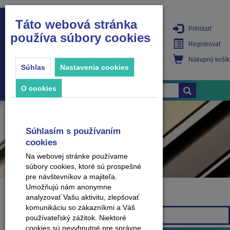
Táto webová stránka
Prihlásiť
používa súbory cookies
PRODUKTY
Registrovať
Nákupný košík
Súhlas
Nastavenia cookies
O cookies
Súhlasím s používaním
cookies
Na webovej stránke používame
súbory cookies, ktoré sú prospešné
pre návštevníkov a majiteľa.
Umožňujú nám anonymne
analyzovať Vašu aktivitu, zlepšovať
Značka
komunikáciu so zákazníkmi a Váš
Všetky značky
používateľský zážitok. Niektoré
cookies sú nevyhnutné pre správne