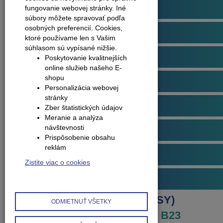
Podlahové profily
fungovanie webovej stránky. Iné
súbory môžete spravovať podľa
osobných preferencií.
Cookies,
Plávajúce podlahy
ktoré používame len s Vašim
súhlasom sú vypísané nižšie.
Dvere
Poskytovanie kvalitnejších
online služieb našeho E-
shopu
Obklady na stenu
Personalizácia webovej
stránky
Obvodové lišty (soklové)
Zber štatistických údajov
Meranie a analýza
návštevnosti
Príslušenstvo k podlahám
Prispôsobenie obsahu
reklám
Starostlivosť o podlahy
Zistite viac o cookies
Interiérové doplnky
Produkty
Hobby profily (EASY)
ODMIETNUŤ VŠETKY
Jednoduchý profil (EASY) - B23