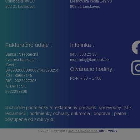
Osloboditeľov 16
Lieskovská cesta 149/78
962 21 Lieskovec
962 21 Lieskovec
Fakturačné údaje :
Infolinka :
Banka : Všeobecná
045 / 533 23 36
úverová banka, a.s.
mopredaj@kprodukt.sk
IBAN :
Otváracie hodiny:
SK3202000000002441328254
IČO : 36667145
Po-Pi 7:30 – 17:00
DIČ : 2022227306
IČ DPH : SK
2022227306
obchodné podmienky a reklamačný poriadok
|
sprievodný list k
reklamácii
|
podmienky ochrany súkromia
|
doprava
|
platba
|
odstúpenie od zmluvy tu
© 2026 - Copyright :
Bonus Slovakia s.r.o.
sid -
, w:497