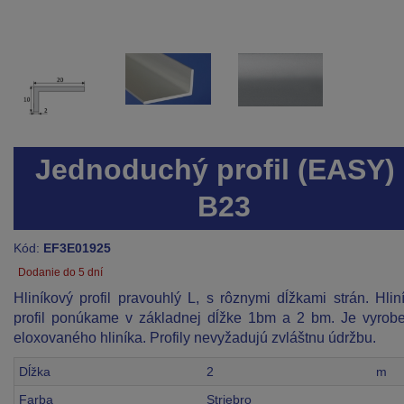
Jednoduchý profil (EASY) 
B23
Kód:
EF3E01925
Dodanie do 5 dní
Hliníkový profil pravouhlý L, s rôznymi dĺžkami strán. Hlin
profil ponúkame v základnej dĺžke 1bm a 2 bm. Je vyrob
eloxovaného hliníka. Profily nevyžadujú zvláštnu údržbu.
Dĺžka
2
m
Farba
Striebro