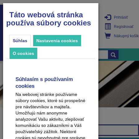
Táto webová stránka
Prihlásiť
používa súbory cookies
PRODUKTY
Registrovať
Nákupný košík
Súhlas
Nastavenia cookies
O cookies
Súhlasím s používaním
cookies
Na webovej stránke používame
súbory cookies, ktoré sú prospešné
pre návštevníkov a majiteľa.
Umožňujú nám anonymne
analyzovať Vašu aktivitu, zlepšovať
Značka
komunikáciu so zákazníkmi a Váš
Všetky značky
používateľský zážitok. Niektoré
cookies sú nevyhnutné pre správne