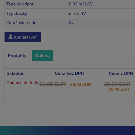
Tepelný odpor
0,03 m2K/W
Typ drážky
mikro 4V
Záťažová trieda
34
Kontaktovať
Produkty
Galéria
Skladom
Cena bez DPH
Cena s DPH
Dodanie do 5 dní
31,95 EUR
39,30 EUR
28,78 EUR
35,40 EUR