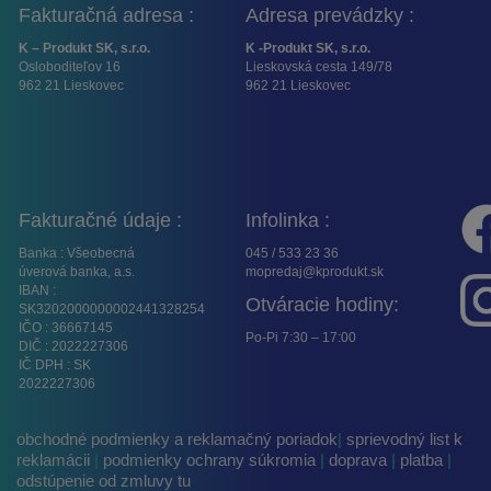
Fakturačná adresa :
Adresa prevádzky :
K – Produkt SK, s.r.o.
K -Produkt SK, s.r.o.
Osloboditeľov 16
Lieskovská cesta 149/78
962 21 Lieskovec
962 21 Lieskovec
Fakturačné údaje :
Infolinka :
Banka : Všeobecná
045 / 533 23 36
úverová banka, a.s.
mopredaj@kprodukt.sk
IBAN :
Otváracie hodiny:
SK3202000000002441328254
IČO : 36667145
Po-Pi 7:30 – 17:00
DIČ : 2022227306
IČ DPH : SK
2022227306
obchodné podmienky a reklamačný poriadok
|
sprievodný list k
reklamácii
|
podmienky ochrany súkromia
|
doprava
|
platba
|
odstúpenie od zmluvy tu