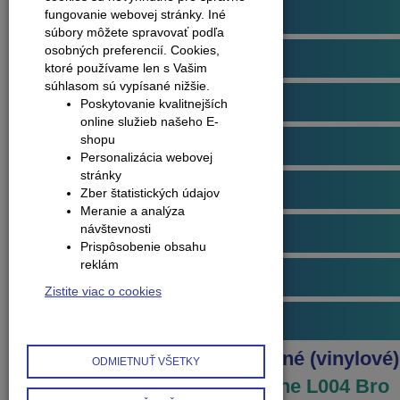
Podlahové profily
fungovanie webovej stránky. Iné
súbory môžete spravovať podľa
osobných preferencií.
Cookies,
Plávajúce podlahy
ktoré používame len s Vašim
súhlasom sú vypísané nižšie.
Dvere
Poskytovanie kvalitnejších
online služieb našeho E-
shopu
Obklady na stenu
Personalizácia webovej
stránky
Obvodové lišty (soklové)
Zber štatistických údajov
Meranie a analýza
návštevnosti
Príslušenstvo k podlahám
Prispôsobenie obsahu
reklám
Starostlivosť o podlahy
Zistite viac o cookies
Interiérové doplnky
Produkty
Podlahy kompozitné (vinylové)
ODMIETNUŤ VŠETKY
Republic
LION Herringbone L004 Bro