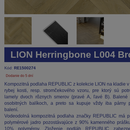
LION Herringbone L004 Br
Kód:
RE1500274
Dodanie do 5 dní
Kompozitná podlaha REPUBLIC z kolekcie LION na kladie v 
rybej kosti, resp. stromčekového vzoru, pre ktorý sú pot
lamely dvoch rôznych smerov (pravé A, ľavé B). Balené
osobitných balíkoch, a preto sa kupuje vždy iba párny 
balení.
Vodeodolná kompozitná podlaha značky REPUBLIC má p
polymérové jadro pozostávajúce z 90% kamenného prášk
10% polymérov. Zloženie podláh REPUBLIC zabezpe