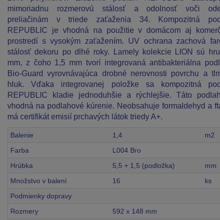
mimoriadnu rozmerovú stálosť a odolnosť voči ode
preliačinám v triede zaťaženia 34. Kompozitná pod
REPUBLIC je vhodná na použitie v domácom aj komer
prostredí s vysokým zaťažením. UV ochrana zachová fa
stálosť dekoru po dlhé roky. Lamely kolekcie LION sú hr
mm, z čoho 1,5 mm tvorí integrovaná antibakteriálna pod
Bio-Guard vyrovnávajúca drobné nerovnosti povrchu a tl
hluk. Vďaka integrovanej položke sa kompozitná pod
REPUBLIC kladie jednoduhšie a rýchlejšie. Táto podla
vhodná na podlahové kúrenie. Neobsahuje formaldehyd a fta
má certifikát emisií prchavých látok triedy A+.
Balenie
1,4
m2
Farba
L004 Bro
Hrúbka
5,5 + 1,5 (podložka)
mm
Množstvo v balení
16
ks
Podmienky dopravy
Rozmery
592 x 148 mm