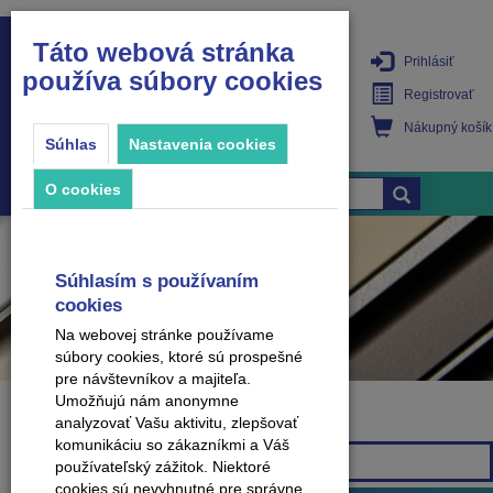
Táto webová stránka
Prihlásiť
používa súbory cookies
PRODUKTY
Registrovať
Nákupný košík
Súhlas
Nastavenia cookies
O cookies
Súhlasím s používaním
cookies
Na webovej stránke používame
súbory cookies, ktoré sú prospešné
pre návštevníkov a majiteľa.
Umožňujú nám anonymne
analyzovať Vašu aktivitu, zlepšovať
Značka
komunikáciu so zákazníkmi a Váš
Všetky značky
používateľský zážitok. Niektoré
cookies sú nevyhnutné pre správne