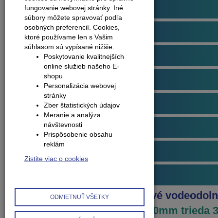
Podlahové profily
fungovanie webovej stránky. Iné
súbory môžete spravovať podľa
osobných preferencií.
Cookies,
Plávajúce podlahy
ktoré používame len s Vašim
súhlasom sú vypísané nižšie.
Dvere
Poskytovanie kvalitnejších
online služieb našeho E-
shopu
Obklady na stenu
Personalizácia webovej
stránky
Obvodové lišty (soklové)
Zber štatistických údajov
Meranie a analýza
návštevnosti
Príslušenstvo k podlahám
Prispôsobenie obsahu
reklám
Starostlivosť o podlahy
Zistite viac o cookies
Interiérové doplnky
Produkty
Podlahy laminátové vodeodol
ODMIETNUŤ VŠETKY
Floorpan
LP KARAYEL 7.0mm trieda 