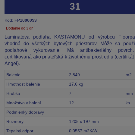
31
Kód:
FP1000053
Dodanie do 3 dní
Laminátová podlaha KASTAMONU od výrobcu Floorpa
vhodná do všetkých bytových priestorov. Môže sa použ
podlahové vykurovanie. Má antibakteriálny povrch
certifikovaná ako priateľská k životnému prostrediu (certifikát
Angel).
Balenie
2,849
m2
Hmotnosť balenia
17,6 kg
Hrúbka
7
mm
Množstvo v balení
12
ks
Podmienky dopravy
Rozmery
1205 x 197 mm
Tepelný odpor
0,0557 m2K/W