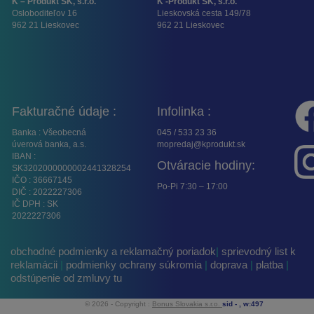
K – Produkt SK, s.r.o.
K -Produkt SK, s.r.o.
Osloboditeľov 16
Lieskovská cesta 149/78
962 21 Lieskovec
962 21 Lieskovec
Fakturačné údaje :
Infolinka :
Banka : Všeobecná
045 / 533 23 36
úverová banka, a.s.
mopredaj@kprodukt.sk
IBAN :
Otváracie hodiny:
SK3202000000002441328254
IČO : 36667145
Po-Pi 7:30 – 17:00
DIČ : 2022227306
IČ DPH : SK
2022227306
obchodné podmienky a reklamačný poriadok
|
sprievodný list k
reklamácii
|
podmienky ochrany súkromia
|
doprava
|
platba
|
odstúpenie od zmluvy tu
© 2026 - Copyright :
Bonus Slovakia s.r.o.
sid -
, w:497