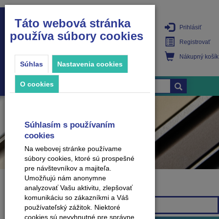
Táto webová stránka
Prihlásiť
používa súbory cookies
PRODUKTY
Registrovať
Nákupný košík
Súhlas
Nastavenia cookies
O cookies
Súhlasím s používaním
cookies
Na webovej stránke používame
súbory cookies, ktoré sú prospešné
pre návštevníkov a majiteľa.
Umožňujú nám anonymne
analyzovať Vašu aktivitu, zlepšovať
Značka
komunikáciu so zákazníkmi a Váš
Všetky značky
používateľský zážitok. Niektoré
cookies sú nevyhnutné pre správne