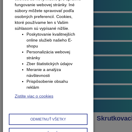
Podlahové profily
fungovanie webovej stránky. Iné
súbory môžete spravovať podľa
osobných preferencií.
Cookies,
Plávajúce podlahy
ktoré používame len s Vašim
súhlasom sú vypísané nižšie.
Dvere
Poskytovanie kvalitnejších
online služieb našeho E-
shopu
Obklady na stenu
Personalizácia webovej
stránky
Obvodové lišty (soklové)
Zber štatistických údajov
Meranie a analýza
návštevnosti
Príslušenstvo k podlahám
Prispôsobenie obsahu
reklám
Starostlivosť o podlahy
Zistite viac o cookies
Interiérové doplnky
Produkty
Schodové profily
Skrutkovac
ODMIETNUŤ VŠETKY
Schodový profil - A38