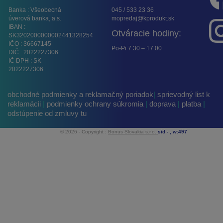
Banka : Všeobecná
045 / 533 23 36
úverová banka, a.s.
mopredaj@kprodukt.sk
IBAN :
Otváracie hodiny:
SK3202000000002441328254
IČO : 36667145
Po-Pi 7:30 – 17:00
DIČ : 2022227306
IČ DPH : SK
2022227306
obchodné podmienky a reklamačný poriadok
|
sprievodný list k
reklamácii
|
podmienky ochrany súkromia
|
doprava
|
platba
|
odstúpenie od zmluvy tu
© 2026 - Copyright :
Bonus Slovakia s.r.o.
sid -
, w:497