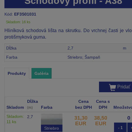
Schodový profil - A38
Kód:
EF3S01031
Skladom: 16 ks
Hliníková schodová lišta na skrutku. Do vrchnej časti je vl
protišmyková guma.
Dĺžka
2,7
m
Farba
Striebro; Šampaň
Produkty
Galéria
Pridať
Dĺžka
Cena
Cena s
Skladom
Farba
bez DPH
DPH
Množstv
(m)
Skladom:
2,7
31,30
38,50
11 ks
EUR
EUR
- 1
Striebro