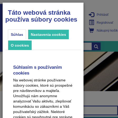
Táto webová stránka
Prihlásiť
používa súbory cookies
PRODUKTY
Registrovať
Nákupný košík
Súhlas
Nastavenia cookies
O cookies
Súhlasím s používaním
cookies
Na webovej stránke používame
súbory cookies, ktoré sú prospešné
pre návštevníkov a majiteľa.
Umožňujú nám anonymne
analyzovať Vašu aktivitu, zlepšovať
Značka
komunikáciu so zákazníkmi a Váš
Všetky značky
používateľský zážitok. Niektoré
cookies sú nevyhnutné pre správne