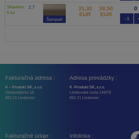
Skladom:
2,7
31,30
38,50
5 ks
EUR
EUR
- 1
Šampaň
Fakturačná adresa :
Adresa prevádzky :
K – Produkt SK, s.r.o.
K -Produkt SK, s.r.o.
Osloboditeľov 16
Lieskovská cesta 149/78
962 21 Lieskovec
962 21 Lieskovec
Fakturačné údaje :
Infolinka :