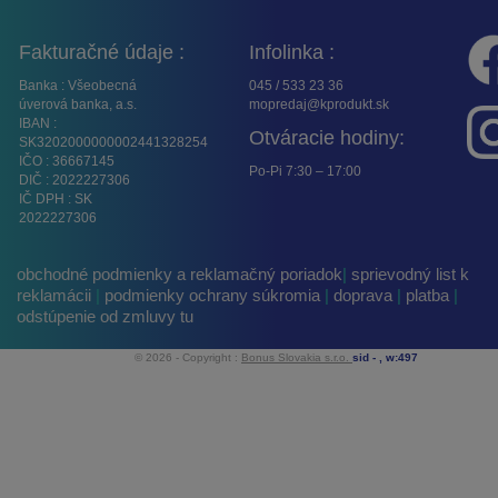
Fakturačné údaje :
Infolinka :
Banka : Všeobecná
045 / 533 23 36
úverová banka, a.s.
mopredaj@kprodukt.sk
IBAN :
Otváracie hodiny:
SK3202000000002441328254
IČO : 36667145
Po-Pi 7:30 – 17:00
DIČ : 2022227306
IČ DPH : SK
2022227306
obchodné podmienky a reklamačný poriadok
|
sprievodný list k
reklamácii
|
podmienky ochrany súkromia
|
doprava
|
platba
|
odstúpenie od zmluvy tu
© 2026 - Copyright :
Bonus Slovakia s.r.o.
sid -
, w:497