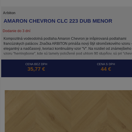
Arbiton
AMARON CHEVRON CLC 223 DUB MENOR
Dodanie do 3 dní
Kompozitná vodeodolná podlaha Amaron Chevron je inšpirovaná podlahami
francúzskych palácov. Značka ARBITON prináša nový štýl stromčekového vzoru 
elegantný a nadčasový, tvoriaci kontinuálny vzor "V". Na rozdiel od známejšieho
vzoru “herringbone”, kde sú lamely položené pod uhlom 90 stupňov, sú pri “chev
vzore lamely skosené pod uhlom 45°. V ponuke máme 4 dubové dekory s jemn
povrchovou štruktúrou skutočného dreva. Podlaha Amaron Chevron má hrúbku 
CENA BEZ DPH
CENA S DPH
35,77 €
44 €
mm a je vhodná pre inštaláciu plávajúcim spôsobom alebo celoplošným lepením
triedou použitia 33 je vhodná nielen do všetkých bytových priestorov, ale aj do
intenzívne zaťažovaných nebytových interiérov.