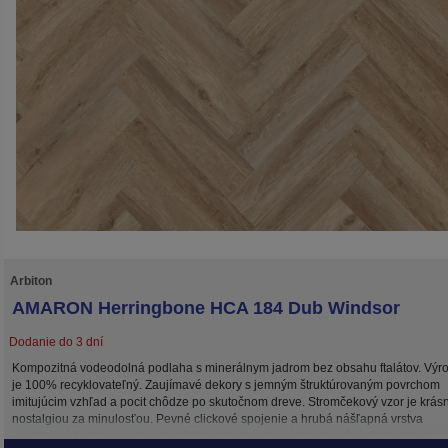
Arbiton
AMARON Herringbone HCA 184 Dub Windsor
Dodanie do 3 dní
Kompozitná vodeodolná podlaha s minerálnym jadrom bez obsahu ftalátov. Výr
je 100% recyklovateľný. Zaujímavé dekory s jemným štruktúrovaným povrchom
imitujúcim vzhľad a pocit chôdze po skutočnom dreve. Stromčekový vzor je krás
nostalgiou za minulosťou. Pevné clickové spojenie a hrubá nášľapná vrstva
predurčujú tieto dekory pre použitie aj do namáhaných komerčných priestorov.