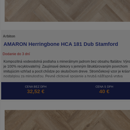
Arbiton
AMARON Herringbone HCA 181 Dub Stamford
Dodanie do 3 dní
Kompozitná vodeodolná podlaha s minerálnym jadrom bez obsahu ftalátov. Výr
je 100% recyklovateľný. Zaujímavé dekory s jemným štruktúrovaným povrchom
imitujúcim vzhľad a pocit chôdze po skutočnom dreve. Stromčekový vzor je krás
nostalgiou za minulosťou. Pevné clickové spojenie a hrubá nášľapná vrstva
predurčujú tieto dekory pre použitie aj do namáhaných komerčných priestorov.
CENA BEZ DPH
CENA S DPH
32,52 €
40 €