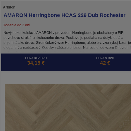
Arbiton
AMARON Herringbone HCAS 229 Dub Rochester
Dodanie do 3 dní
Nový dekor kolekcie AMARON v prevedení Herringbone je obohatený o EIR
povrchovú štruktúru skutočného dreva. Pocitovo je podlaha na dotyk teplá a
príjemná ako drevo. Stromčekový vzor Herringbone, alebo tzv. vzor rybej kosti, je
elegantný a nadčasový. Opticky zväčšuje priestor. Na rozdiel od vzoru Chevron,
sú lamely skosené pod uhlom 45 stupňov, sú pri “Herringbone” vzore lamely
položené pod uhlom 90°. Podlaha je ideálnou voľbou pre rodiny s deťmi, s
CENA BEZ DPH
CENA S DPH
34,15 €
42 €
domácimi miláčikmi, ale aj do namáhaných komerčných priestorov. Výrobok je 
vodeodolný, zdravotne nezávadný, s certifikátom emisnej triedy prchavých látok 
Okrem plávajúcej podlahy hrúbky 5 mm so systémom „click“ je k dispozícii tento
dekor v prevedení Herringbone aj v 2,5 mm variante určenom na celoplošné
lepenie.