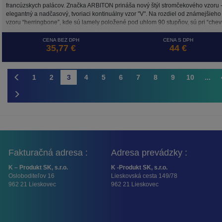
francúzskych palácov. Značka ARBITON prináša nový štýl stromčekového vzoru 
elegantný a nadčasový, tvoriaci kontinuálny vzor "V". Na rozdiel od známejšieho
vzoru “herringbone”, kde sú lamely položené pod uhlom 90 stupňov, sú pri “chev
vzore lamely skosené pod uhlom 45°. V ponuke máme 4 dubové dekory s jemn
povrchovou štruktúrou skutočného dreva. Kompozitná (vinylová) podlaha Amaro
CENA BEZ DPH
CENA S DPH
35,77 €
44 €
Chevron má hrúbku 5 mm a je vhodná pre inštaláciu plávajúcim spôsobom aleb
celoplošným lepením. S triedou použitia 33 je vhodná nielen do všetkých bytový
priestorov, ale aj do intenzívne zaťažovaných nebytových interiérov.
1
2
3
4
5
6
7
8
9
10
...
Fakturačná adresa :
Adresa prevádzky :
K – Produkt SK, s.r.o.
K -Produkt SK, s.r.o.
Osloboditeľov 16
Lieskovská cesta 149/78
962 21 Lieskovec
962 21 Lieskovec