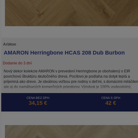
Arbiton
AMARON Herringbone HCAS 208 Dub Burbon
Dodanie do 3 dní
Nový dekor kolekcie AMARON v prevedení Herringbone je obohatený o EIR
povrchovú štruktúru skutočného dreva. Pocitovo je podlaha na dotyk teplá a
príjemná ako drevo. Je ideálnou voľbou pre rodiny s deťmi, s domácimi miláčikm
ale aj do namáhaných komerčných priestorov. Výrobok je 100% vodeodolný,
zdravotne nezávadný, s certifikátom emisnej triedy prchavých látok A+. Vyrába s
Európe.
CENA BEZ DPH
CENA S DPH
34,15 €
42 €
Okrem plávajúcej podlahy hrúbky 5 mm so systémom „click“ je k dispozícii tento
dekor v prevedení Herringbone aj v 2,5 mm variante určenom na celoplošné lep
(Dub Burbon Herringbone Dryback).