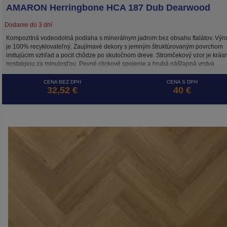
AMARON Herringbone HCA 187 Dub Dearwood
Dodanie do 3 dní
Kompozitná vodeodolná podlaha s minerálnym jadrom bez obsahu ftalátov. Výr
je 100% recyklovateľný. Zaujímavé dekory s jemným štruktúrovaným povrchom
imitujúcim vzhľad a pocit chôdze po skutočnom dreve. Stromčekový vzor je krás
nostalgiou za minulosťou. Pevné clickové spojenie a hrubá nášľapná vrstva
predurčujú tieto dekory pre použitie aj do namáhaných komerčných priestorov.
CENA BEZ DPH
CENA S DPH
32,52 €
40 €