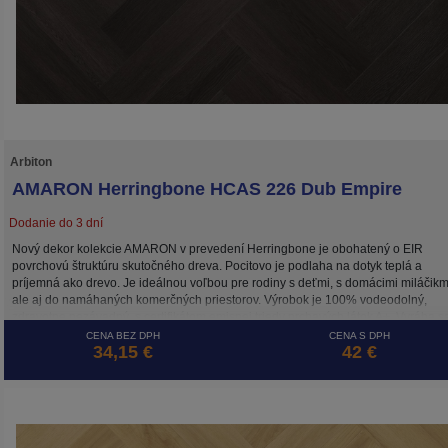
Arbiton
AMARON Herringbone HCAS 226 Dub Empire
Dodanie do 3 dní
Nový dekor kolekcie AMARON v prevedení Herringbone je obohatený o EIR
povrchovú štruktúru skutočného dreva. Pocitovo je podlaha na dotyk teplá a
príjemná ako drevo. Je ideálnou voľbou pre rodiny s deťmi, s domácimi miláčikm
ale aj do namáhaných komerčných priestorov. Výrobok je 100% vodeodolný,
zdravotne nezávadný, s certifikátom emisnej triedy prchavých látok A+. Vyrába s
Európe.
CENA BEZ DPH
CENA S DPH
34,15 €
42 €
Okrem plávajúcej podlahy hrúbky 5 mm so systémom „click“ je k dispozícii tento
dekor v prevedení Herringbone aj v 2,5 mm variante určenom na celoplošné lep
(Dub Empire Herringbone Dryback).