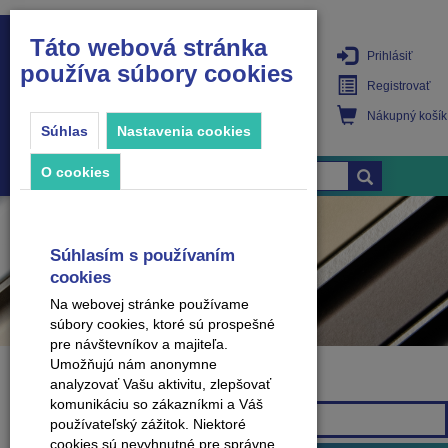
Táto webová stránka
Prihlásiť
používa súbory cookies
PRODUKTY
Registrovať
Nákupný košík
Súhlas
Nastavenia cookies
O cookies
Súhlasím s používaním
cookies
Na webovej stránke používame
súbory cookies, ktoré sú prospešné
pre návštevníkov a majiteľa.
Umožňujú nám anonymne
analyzovať Vašu aktivitu, zlepšovať
Značka
komunikáciu so zákazníkmi a Váš
Všetky značky
používateľský zážitok. Niektoré
cookies sú nevyhnutné pre správne