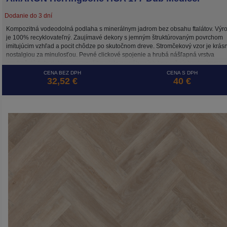
Dodanie do 3 dní
Kompozitná vodeodolná podlaha s minerálnym jadrom bez obsahu ftalátov. Výr
je 100% recyklovateľný. Zaujímavé dekory s jemným štruktúrovaným povrchom
imitujúcim vzhľad a pocit chôdze po skutočnom dreve. Stromčekový vzor je krás
nostalgiou za minulosťou. Pevné clickové spojenie a hrubá nášľapná vrstva
predurčujú tieto dekory pre použitie aj do namáhaných komerčných priestorov.
CENA BEZ DPH
CENA S DPH
32,52 €
40 €