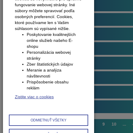
Podlahové profily
fungovanie webovej stránky. Iné
súbory môžete spravovať podľa
osobných preferencií.
Cookies,
Plávajúce podlahy
ktoré používame len s Vašim
súhlasom sú vypísané nižšie.
Dvere
Poskytovanie kvalitnejších
online služieb našeho E-
shopu
Obklady na stenu
Personalizácia webovej
stránky
Obvodové lišty (soklové)
Zber štatistických údajov
Meranie a analýza
návštevnosti
Príslušenstvo k podlahám
Prispôsobenie obsahu
reklám
Starostlivosť o podlahy
Zistite viac o cookies
Interiérové doplnky
ODMIETNUŤ VŠETKY
1
2
3
4
5
6
7
8
9
10
...