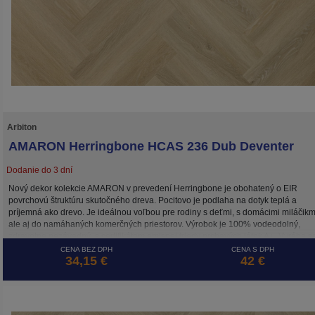
Arbiton
AMARON Herringbone HCAS 236 Dub Deventer
Dodanie do 3 dní
Nový dekor kolekcie AMARON v prevedení Herringbone je obohatený o EIR
povrchovú štruktúru skutočného dreva. Pocitovo je podlaha na dotyk teplá a
príjemná ako drevo. Je ideálnou voľbou pre rodiny s deťmi, s domácimi miláčikm
ale aj do namáhaných komerčných priestorov. Výrobok je 100% vodeodolný,
zdravotne nezávadný, s certifikátom emisnej triedy prchavých látok A+. Vyrába s
Európe.
CENA BEZ DPH
CENA S DPH
34,15 €
42 €
Okrem plávajúcej podlahy hrúbky 5 mm so systémom „click“ je k dispozícii tento
dekor v prevedení Herringbone aj v 2,5 mm variante určenom na celoplošné lep
(Dub Deventer Herringbone Dryback).