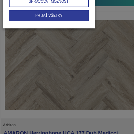
SPRAVOVAŤ MOŽNOSTI
PRIJAŤ VŠETKY
Arbiton
AMARON Herringbone HCA 177 Dub Medicci