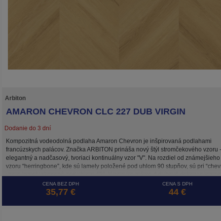
Arbiton
AMARON CHEVRON CLC 227 DUB VIRGIN
Dodanie do 3 dní
Kompozitná vodeodolná podlaha Amaron Chevron je inšpirovaná podlahami
francúzskych palácov. Značka ARBITON prináša nový štýl stromčekového vzoru 
elegantný a nadčasový, tvoriaci kontinuálny vzor "V". Na rozdiel od známejšieho
vzoru “herringbone”, kde sú lamely položené pod uhlom 90 stupňov, sú pri “chev
vzore lamely skosené pod uhlom 45°. V ponuke máme 4 dubové dekory s jemn
povrchovou štruktúrou skutočného dreva. Podlaha Amaron Chevron má hrúbku 
CENA BEZ DPH
CENA S DPH
35,77 €
44 €
mm a je vhodná pre inštaláciu plávajúcim spôsobom alebo celoplošným lepením
triedou použitia 33 je vhodná nielen do všetkých bytových priestorov, ale aj do
intenzívne zaťažovaných nebytových interiérov.