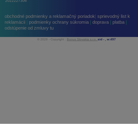
2022227306
obchodné podmienky a reklamačný poriadok
|
sprievodný list k
reklamácii
|
podmienky ochrany súkromia
|
doprava
|
platba
|
odstúpenie od zmluvy tu
© 2026 - Copyright :
Bonus Slovakia s.r.o.
sid -
, w:497