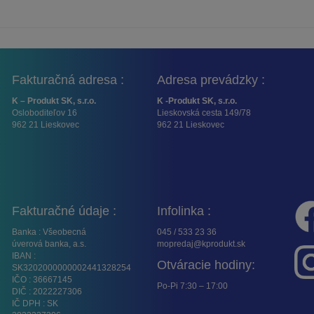
Fakturačná adresa :
Adresa prevádzky :
K – Produkt SK, s.r.o.
K -Produkt SK, s.r.o.
Osloboditeľov 16
Lieskovská cesta 149/78
962 21 Lieskovec
962 21 Lieskovec
Fakturačné údaje :
Infolinka :
Banka : Všeobecná
045 / 533 23 36
úverová banka, a.s.
mopredaj@kprodukt.sk
IBAN :
Otváracie hodiny:
SK3202000000002441328254
IČO : 36667145
Po-Pi 7:30 – 17:00
DIČ : 2022227306
IČ DPH : SK