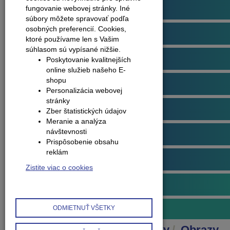
Podlahové profily
fungovanie webovej stránky. Iné
súbory môžete spravovať podľa
osobných preferencií.
Cookies,
Plávajúce podlahy
ktoré používame len s Vašim
súhlasom sú vypísané nižšie.
Dvere
Poskytovanie kvalitnejších
online služieb našeho E-
shopu
Obklady na stenu
Personalizácia webovej
stránky
Obvodové lišty (soklové)
Zber štatistických údajov
Meranie a analýza
návštevnosti
Príslušenstvo k podlahám
Prispôsobenie obsahu
reklám
Starostlivosť o podlahy
Zistite viac o cookies
Interiérové doplnky
Obrazy
ODMIETNUŤ VŠETKY
Produkty
Interiérové doplnky
Obrazy