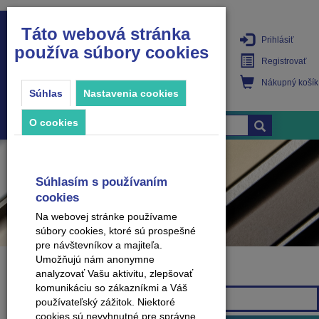
Táto webová stránka
Prihlásiť
používa súbory cookies
PRODUKTY
Registrovať
Nákupný košík
Súhlas
Nastavenia cookies
O cookies
Súhlasím s používaním
cookies
Na webovej stránke používame
súbory cookies, ktoré sú prospešné
pre návštevníkov a majiteľa.
Umožňujú nám anonymne
analyzovať Vašu aktivitu, zlepšovať
Značka
komunikáciu so zákazníkmi a Váš
Všetky značky
používateľský zážitok. Niektoré
cookies sú nevyhnutné pre správne