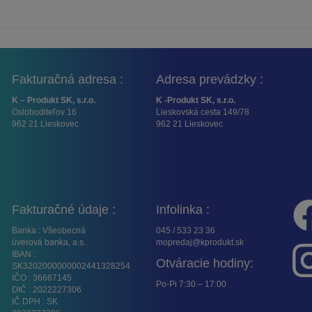
Fakturačná adresa :
Adresa prevádzky :
K – Produkt SK, s.r.o.
K -Produkt SK, s.r.o.
Osloboditeľov 16
Lieskovská cesta 149/78
962 21 Lieskovec
962 21 Lieskovec
Fakturačné údaje :
Infolinka :
Banka : Všeobecná
045 / 533 23 36
úverová banka, a.s.
mopredaj@kprodukt.sk
IBAN :
Otváracie hodiny:
SK3202000000002441328254
IČO : 36667145
Po-Pi 7:30 – 17:00
DIČ : 2022227306
IČ DPH : SK