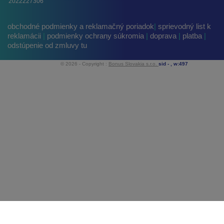
2022227306
obchodné podmienky a reklamačný poriadok
|
sprievodný list k
reklamácii
|
podmienky ochrany súkromia
|
doprava
|
platba
|
odstúpenie od zmluvy tu
© 2026 - Copyright :
Bonus Slovakia s.r.o.
sid -
, w:497