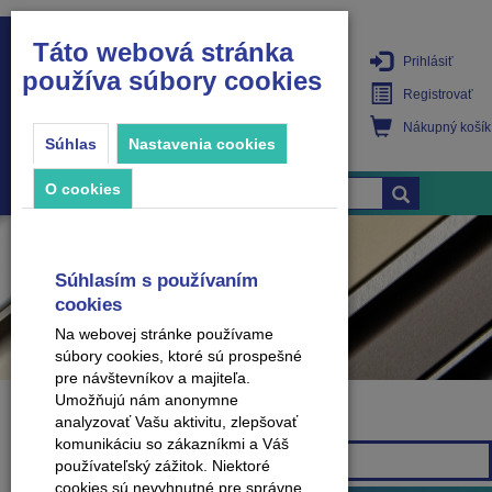
Táto webová stránka
Prihlásiť
používa súbory cookies
PRODUKTY
Registrovať
Nákupný košík
Súhlas
Nastavenia cookies
O cookies
Súhlasím s používaním
cookies
Na webovej stránke používame
súbory cookies, ktoré sú prospešné
pre návštevníkov a majiteľa.
Umožňujú nám anonymne
analyzovať Vašu aktivitu, zlepšovať
Značka
komunikáciu so zákazníkmi a Váš
Všetky značky
používateľský zážitok. Niektoré
cookies sú nevyhnutné pre správne