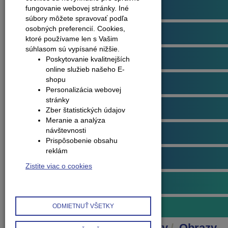
Podlahové profily
fungovanie webovej stránky. Iné
súbory môžete spravovať podľa
osobných preferencií.
Cookies,
Plávajúce podlahy
ktoré používame len s Vašim
súhlasom sú vypísané nižšie.
Dvere
Poskytovanie kvalitnejších
online služieb našeho E-
shopu
Obklady na stenu
Personalizácia webovej
stránky
Obvodové lišty (soklové)
Zber štatistických údajov
Meranie a analýza
návštevnosti
Príslušenstvo k podlahám
Prispôsobenie obsahu
reklám
Starostlivosť o podlahy
Zistite viac o cookies
Interiérové doplnky
Obrazy
ODMIETNUŤ VŠETKY
Produkty
Interiérové doplnky
Obrazy