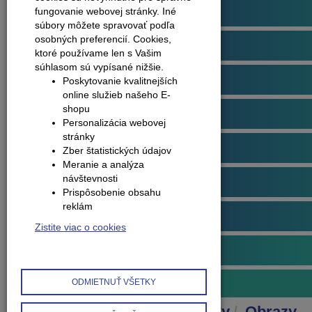
Podlahové profily
fungovanie webovej stránky. Iné
súbory môžete spravovať podľa
osobných preferencií.
Cookies,
Plávajúce podlahy
ktoré používame len s Vašim
súhlasom sú vypísané nižšie.
Dvere
Poskytovanie kvalitnejších
online služieb našeho E-
shopu
Obklady na stenu
Personalizácia webovej
stránky
Obvodové lišty (soklové)
Zber štatistických údajov
Meranie a analýza
návštevnosti
Príslušenstvo k podlahám
Prispôsobenie obsahu
reklám
Starostlivosť o podlahy
Zistite viac o cookies
Interiérové doplnky
Obrazy
ODMIETNUŤ VŠETKY
Produkty
Interiérové doplnky
Obrazy