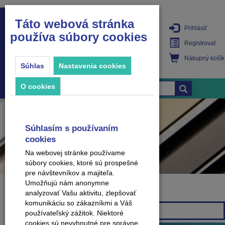
Táto webová stránka
Prihlásiť
používa súbory cookies
PRODUKTY
Registrovať
Nákupný košík
Súhlas
Nastavenia cookies
O cookies
Súhlasím s používaním
cookies
Na webovej stránke používame
súbory cookies, ktoré sú prospešné
pre návštevníkov a majiteľa.
Umožňujú nám anonymne
analyzovať Vašu aktivitu, zlepšovať
Značka
komunikáciu so zákazníkmi a Váš
Všetky značky
používateľský zážitok. Niektoré
cookies sú nevyhnutné pre správne