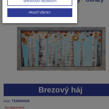
SPRAVOVAŤ MOŽNOSTI
Brezový háj
PRIJAŤ VŠETKY
Brezový háj
Kód:
TE8000026
Na objednanie