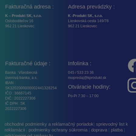
Fakturačná adresa :
Adresa prevádzky :
K – Produkt SK, s.r.o.
K -Produkt SK, s.r.o.
Osloboditeľov 16
Lieskovská cesta 149/78
962 21 Lieskovec
962 21 Lieskovec
Fakturačné údaje :
Infolinka :
Banka : Všeobecná
045 / 533 23 36
úverová banka, a.s.
mopredaj@kprodukt.sk
IBAN :
Otváracie hodiny:
SK3202000000002441328254
IČO : 36667145
Po-Pi 7:30 – 17:00
DIČ : 2022227306
IČ DPH : SK
2022227306
obchodné podmienky a reklamačný poriadok
|
sprievodný list k
reklamácii
|
podmienky ochrany súkromia
|
doprava
|
platba
|
odstúpenie od zmluvy tu