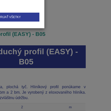
RIJAŤ VŠETKY
ofil (EASY) - B05
uchý profil (EASY) -
B05
na, plochá tyč. Hliníkový profil ponúkame v
 bm a 2 bm. Je vyrobený z eloxovaného hliníka.
 zvláštnu údržbu.
2
m