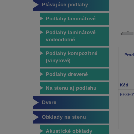
Plávajúce podlahy
Podlahy laminátové
Podlahy laminátové
vodeodolné
Podlahy kompozitné
Prod
(vinylové)
Podlahy drevené
Kód
Na stenu aj podlahu
EF3E0
Dvere
Obklady na stenu
Akustické obklady