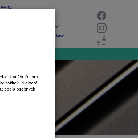
Prihlásiť
Registrovať
Nákupný košík
iteľa. Umožňujú nám
ý zážitok. Niektoré
vať podľa osobných