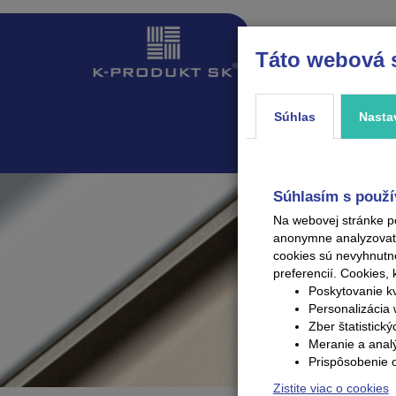
Táto webová 
ÚVOD
PRODUKTY
Súhlas
Nasta
Súhlasím s použí
Na webovej stránke p
anonymne analyzovať V
cookies sú nevyhnutn
preferencií.
Cookies, 
Poskytovanie kv
Personalizácia 
Zber štatistick
Meranie a anal
Prispôsobenie 
Zistite viac o cookies