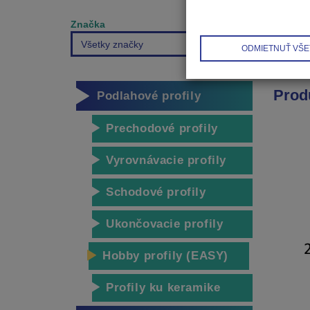
Značka
Všetky značky
ODMIETNUŤ VŠE
Prod
Podlahové profily
Prechodové profily
Vyrovnávacie profily
Schodové profily
Ukončovacie profily
Hobby profily (EASY)
Profily ku keramike