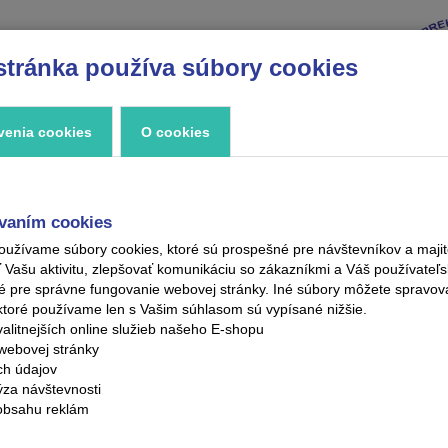
stránka používa súbory cookies
VÝPREDAJ
ZNAČKY
ZAUJÍMAVOSTI
KONTAKT
venia cookies
O cookies
vaním cookies
oužívame súbory cookies, ktoré sú prospešné pre návštevníkov a maj
ašu aktivitu, zlepšovať komunikáciu so zákazníkmi a Váš používateľsk
é pre správne fungovanie webovej stránky. Iné súbory môžete spravo
ktoré používame len s Vašim súhlasom sú vypísané nižšie.
alitnejších online služieb našeho E-shopu
webovej stránky
ých údajov
ýza návštevnosti
obsahu reklám