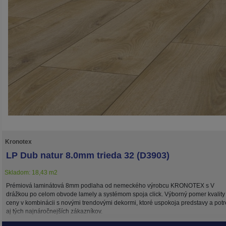
Kronotex
LP Dub natur 8.0mm trieda 32 (D3903)
Skladom: 18,43 m2
Prémiová laminátová 8mm podlaha od nemeckého výrobcu KRONOTEX s V
drážkou po celom obvode lamely a systémom spoja click. Výborný pomer kvality
ceny v kombinácii s novými trendovými dekormi, ktoré uspokoja predstavy a pot
aj tých najnáročnejších zákazníkov.