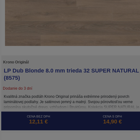
Krono Originál
LP Dub Blonde 8.0 mm trieda 32 SUPER NATURAL
(8575)
Dodanie do 3 dní
Kvalitná značka podláh Krono Original prináša extrémne prirodený povrch
laminátovej podlahy. Je saténovo jemný a matný. Svojou pórovitosťou verne
pripomína skutočné drevo, vzhľadom i štruktúrou. Kolekcia SUPER NATURAL je
mimoriadne prirodzená na pohľad i na dotyk.
CENA BEZ DPH
CENA S DPH
12,11 €
14,90 €