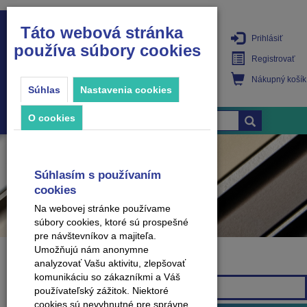
Táto webová stránka
Prihlásiť
používa súbory cookies
PRODUKTY
Registrovať
Nákupný košík
Súhlas
Nastavenia cookies
O cookies
Súhlasím s používaním
cookies
Na webovej stránke používame
súbory cookies, ktoré sú prospešné
pre návštevníkov a majiteľa.
Umožňujú nám anonymne
analyzovať Vašu aktivitu, zlepšovať
Značka
komunikáciu so zákazníkmi a Váš
Všetky značky
používateľský zážitok. Niektoré
cookies sú nevyhnutné pre správne