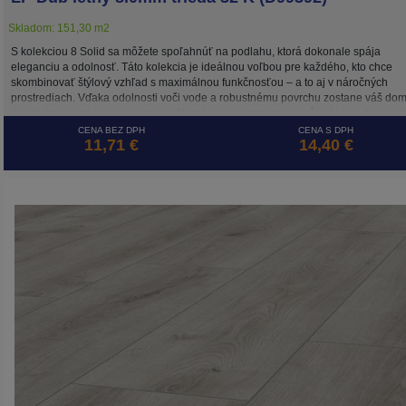
Skladom: 151,30 m2
S kolekciou 8 Solid sa môžete spoľahnúť na podlahu, ktorá dokonale spája
eleganciu a odolnosť. Táto kolekcia je ideálnou voľbou pre každého, kto chce
skombinovať štýlový vzhľad s maximálnou funkčnosťou – a to aj v náročných
prostrediach. Vďaka odolnosti voči vode a robustnému povrchu zostane váš do
bezchybný aj pri intenzívnom používaní – bez kompromisov. Či už ide o živý rod
dom, štýlovú domácu kanceláriu alebo prestížne obchodné priestory, Eight Solid
CENA BEZ DPH
CENA S DPH
11,71 €
14,40 €
spĺňa potreby tých, ktorí očakávajú viac. Táto podlaha, ktorá sa ľahko udržiava, j
odolná a vyrábaná udržateľným spôsobom, je perfektným základom pre miestnos
ktoré nielen dobre vyzerajú, ale dokážu odolať aj výzvam každodenného života.
Z hliníkových profilov sa k podlahe najviac hodia lišty v dekóre Dub naturálny.