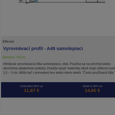
Effector
Vyrovnávací profil - A49 samolepiaci
Skladom: 350 ks
Hliníková vyrovnávacia lišta samolepiaca, oblá. Používa sa na prechod alebo
ukončenie akejkoľvek podlahy. Dokáže spojiť materiály, ktoré majú výškový rozd
1,5 – 3 cm. Môže byť v prevedení kov alebo drevo dekór. "Často používaná lišta.
CENA BEZ DPH od
CENA S DPH od
11,87 €
14,60 €