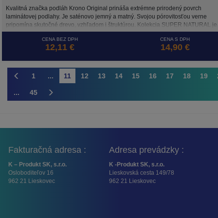
Kvalitná značka podláh Krono Original prináša extrémne prirodený povrch
laminátovej podlahy. Je saténovo jemný a matný. Svojou pórovitosťou verne
pripomína skutočné drevo, vzhľadom i štruktúrou. Kolekcia SUPER NATURAL je
mimoriadne prirodzená na pohľad i na dotyk.
CENA BEZ DPH
CENA S DPH
12,11 €
14,90 €
1
...
11
12
13
14
15
16
17
18
19
...
45
Fakturačná adresa :
Adresa prevádzky :
K – Produkt SK, s.r.o.
K -Produkt SK, s.r.o.
Osloboditeľov 16
Lieskovská cesta 149/78
962 21 Lieskovec
962 21 Lieskovec