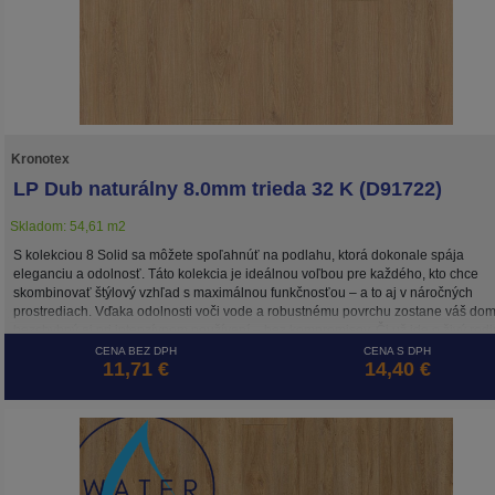
Kronotex
LP Dub naturálny 8.0mm trieda 32 K (D91722)
Skladom: 54,61 m2
S kolekciou 8 Solid sa môžete spoľahnúť na podlahu, ktorá dokonale spája
eleganciu a odolnosť. Táto kolekcia je ideálnou voľbou pre každého, kto chce
skombinovať štýlový vzhľad s maximálnou funkčnosťou – a to aj v náročných
prostrediach. Vďaka odolnosti voči vode a robustnému povrchu zostane váš do
bezchybný aj pri intenzívnom používaní – bez kompromisov. Či už ide o živý rod
dom, štýlovú domácu kanceláriu alebo prestížne obchodné priestory, Eight Solid
CENA BEZ DPH
CENA S DPH
11,71 €
14,40 €
spĺňa potreby tých, ktorí očakávajú viac. Táto podlaha, ktorá sa ľahko udržiava, j
odolná a vyrábaná udržateľným spôsobom, je perfektným základom pre miestnos
ktoré nielen dobre vyzerajú, ale dokážu odolať aj výzvam každodenného života.
Z hliníkových profilov sa k podlahe najviac hodia lišty v dekóre Dub naturálny.