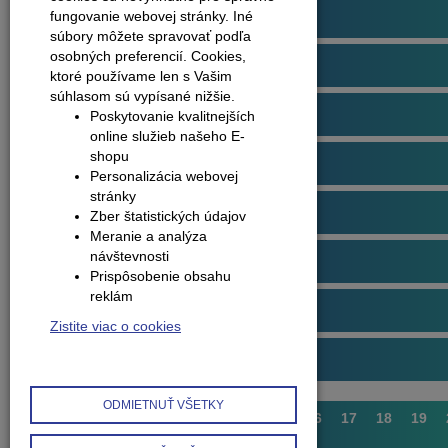
Podlahové profily
fungovanie webovej stránky. Iné
súbory môžete spravovať podľa
osobných preferencií.
Cookies,
Plávajúce podlahy
ktoré používame len s Vašim
súhlasom sú vypísané nižšie.
Dvere
Poskytovanie kvalitnejších
online služieb našeho E-
shopu
Obklady na stenu
Personalizácia webovej
stránky
Obvodové lišty (soklové)
Zber štatistických údajov
Meranie a analýza
návštevnosti
Príslušenstvo k podlahám
Prispôsobenie obsahu
reklám
Starostlivosť o podlahy
Zistite viac o cookies
Interiérové doplnky
ODMIETNUŤ VŠETKY
1
...
11
12
13
14
15
16
17
18
19