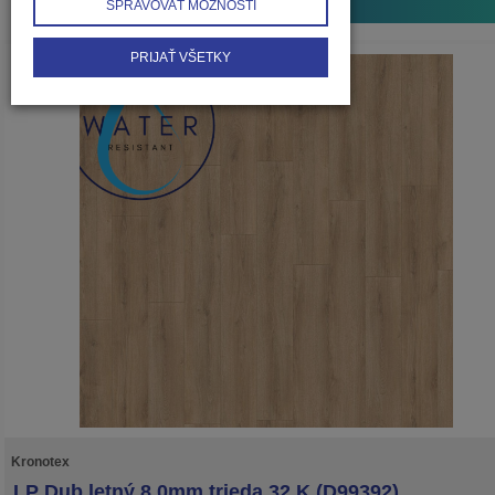
...
45
SPRAVOVAŤ MOŽNOSTI
PRIJAŤ VŠETKY
Kronotex
LP Dub letný 8.0mm trieda 32 K (D99392)