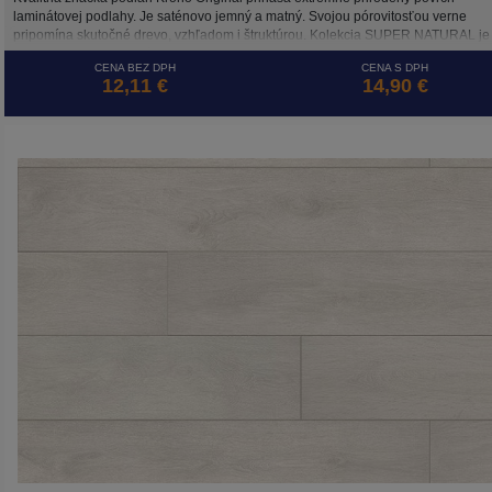
laminátovej podlahy. Je saténovo jemný a matný. Svojou pórovitosťou verne
pripomína skutočné drevo, vzhľadom i štruktúrou. Kolekcia SUPER NATURAL je
mimoriadne prirodzená na pohľad i na dotyk.
CENA BEZ DPH
CENA S DPH
12,11 €
14,90 €