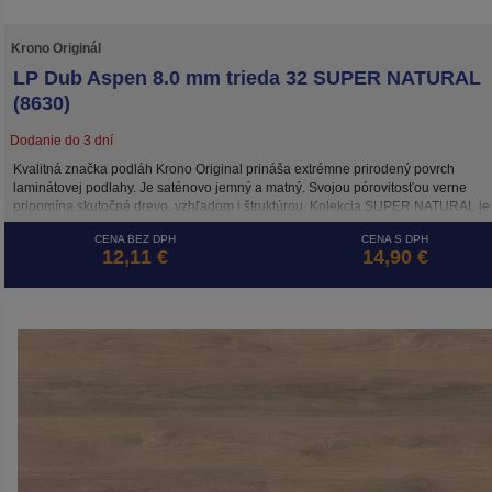
Krono Originál
LP Dub Aspen 8.0 mm trieda 32 SUPER NATURAL
(8630)
Dodanie do 3 dní
Kvalitná značka podláh Krono Original prináša extrémne prirodený povrch
laminátovej podlahy. Je saténovo jemný a matný. Svojou pórovitosťou verne
pripomína skutočné drevo, vzhľadom i štruktúrou. Kolekcia SUPER NATURAL je
mimoriadne prirodzená na pohľad i na dotyk.
CENA BEZ DPH
CENA S DPH
12,11 €
14,90 €