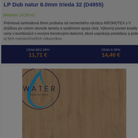
LP Dub natur 8.0mm trieda 32 (D4955)
Skladom: 24,59 m2
Prémiová laminátová 8mm podlaha od nemeckého výrobcu KRONOTEX s V
drážkou po celom obvode lamely a systémom spoja click. Výborný pomer kvality
ceny v kombinácii s novými trendovými dekormi, ktoré uspokoja predstavy a pot
aj tých najnáročnejších zákazníkov.
CENA BEZ DPH
CENA S DPH
11,71 €
14,40 €