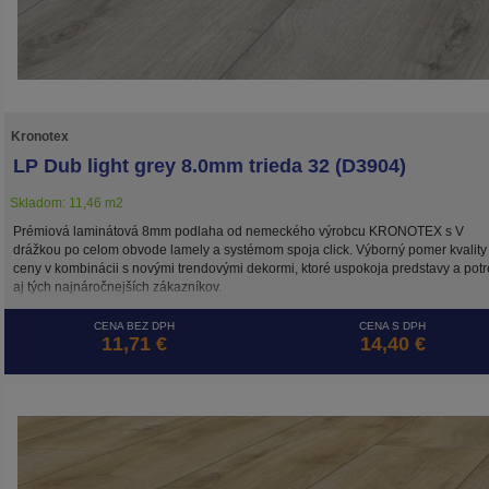
Kronotex
LP Dub light grey 8.0mm trieda 32 (D3904)
Skladom: 11,46 m2
Prémiová laminátová 8mm podlaha od nemeckého výrobcu KRONOTEX s V
drážkou po celom obvode lamely a systémom spoja click. Výborný pomer kvality
ceny v kombinácii s novými trendovými dekormi, ktoré uspokoja predstavy a pot
aj tých najnáročnejších zákazníkov.
CENA BEZ DPH
CENA S DPH
11,71 €
14,40 €