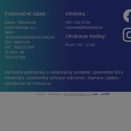
Fakturačné údaje :
Infolinka :
Banka : Všeobecná
045 / 533 23 36
úverová banka, a.s.
mopredaj@kprodukt.sk
IBAN :
Otváracie hodiny:
SK3202000000002441328254
IČO : 36667145
Po-Pi 7:30 – 17:00
DIČ : 2022227306
IČ DPH : SK
2022227306
obchodné podmienky a reklamačný poriadok
|
sprievodný list k
reklamácii
|
podmienky ochrany súkromia
|
doprava
|
platba
|
odstúpenie od zmluvy tu
© 2026 - Copyright :
Bonus Slovakia s.r.o.
sid -
, w:497