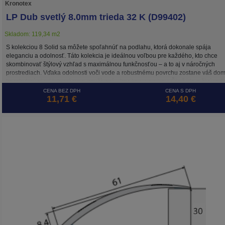
Kronotex
LP Dub svetlý 8.0mm trieda 32 K (D99402)
Skladom: 119,34 m2
S kolekciou 8 Solid sa môžete spoľahnúť na podlahu, ktorá dokonale spája
eleganciu a odolnosť. Táto kolekcia je ideálnou voľbou pre každého, kto chce
skombinovať štýlový vzhľad s maximálnou funkčnosťou – a to aj v náročných
prostrediach. Vďaka odolnosti voči vode a robustnému povrchu zostane váš do
bezchybný aj pri intenzívnom používaní – bez kompromisov. Či už ide o živý rod
dom, štýlovú domácu kanceláriu alebo prestížne obchodné priestory, Eight Solid
CENA BEZ DPH
CENA S DPH
11,71 €
14,40 €
spĺňa potreby tých, ktorí očakávajú viac. Táto podlaha, ktorá sa ľahko udržiava, j
odolná a vyrábaná udržateľným spôsobom, je perfektným základom pre miestnos
ktoré nielen dobre vyzerajú, ale dokážu odolať aj výzvam každodenného života.
Z hliníkových profilov sa k podlahe najviac hodia lišty v dekóre Dub Mocca.