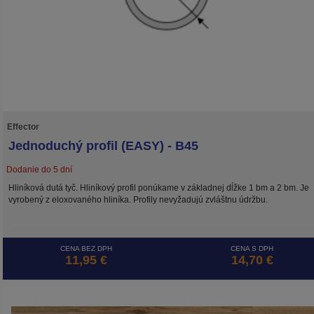
Effector
Jednoduchý profil (EASY) - B45
Dodanie do 5 dní
Hliníková dutá tyč. Hliníkový profil ponúkame v základnej dĺžke 1 bm a 2 bm. Je
vyrobený z eloxovaného hliníka. Profily nevyžadujú zvláštnu údržbu.
CENA BEZ DPH
CENA S DPH
11,95 €
14,70 €