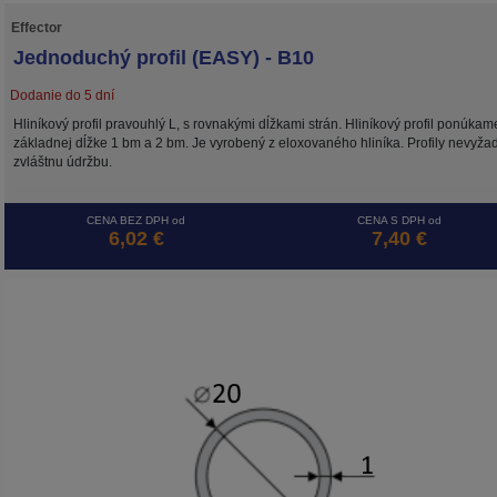
Effector
Jednoduchý profil (EASY) - B10
Dodanie do 5 dní
Hliníkový profil pravouhlý L, s rovnakými dĺžkami strán. Hliníkový profil ponúkam
základnej dĺžke 1 bm a 2 bm. Je vyrobený z eloxovaného hliníka. Profily nevyža
zvláštnu údržbu.
CENA BEZ DPH od
CENA S DPH od
6,02 €
7,40 €