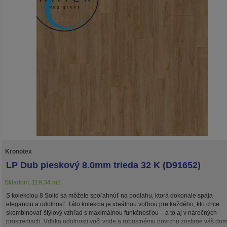
Kronotex
LP Dub pieskový 8.0mm trieda 32 K (D91652)
Skladom: 119,34 m2
S kolekciou 8 Solid sa môžete spoľahnúť na podlahu, ktorá dokonale spája
eleganciu a odolnosť. Táto kolekcia je ideálnou voľbou pre každého, kto chce
skombinovať štýlový vzhľad s maximálnou funkčnosťou – a to aj v náročných
prostrediach. Vďaka odolnosti voči vode a robustnému povrchu zostane váš do