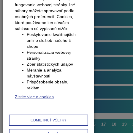
Podlahové profily
fungovanie webovej stránky. Iné
súbory môžete spravovať podľa
osobných preferencií.
Cookies,
Plávajúce podlahy
ktoré používame len s Vašim
súhlasom sú vypísané nižšie.
Dvere
Poskytovanie kvalitnejších
online služieb našeho E-
shopu
Obklady na stenu
Personalizácia webovej
stránky
Obvodové lišty (soklové)
Zber štatistických údajov
Meranie a analýza
návštevnosti
Príslušenstvo k podlahám
Prispôsobenie obsahu
reklám
Starostlivosť o podlahy
Zistite viac o cookies
Interiérové doplnky
ODMIETNUŤ VŠETKY
1
...
11
12
13
14
15
16
17
18
19