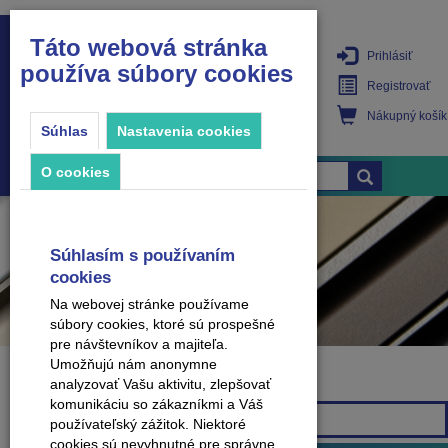
Táto webová stránka
Prihlásiť
používa súbory cookies
PRODUKTY
Registrovať
Nákupný košík
Súhlas
Nastavenia cookies
O cookies
Súhlasím s používaním
cookies
Na webovej stránke používame
súbory cookies, ktoré sú prospešné
pre návštevníkov a majiteľa.
Umožňujú nám anonymne
analyzovať Vašu aktivitu, zlepšovať
Značka
komunikáciu so zákazníkmi a Váš
Všetky značky
používateľský zážitok. Niektoré
cookies sú nevyhnutné pre správne