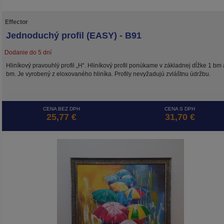
Effector
Jednoduchý profil (EASY) - B91
Dodanie do 5 dní
Hliníkový pravouhlý profil „H“. Hliníkový profil ponúkame v základnej dĺžke 1 bm 
bm. Je vyrobený z eloxovaného hliníka. Profily nevyžadujú zvláštnu údržbu.
CENA BEZ DPH
CENA S DPH
25,77 €
31,70 €