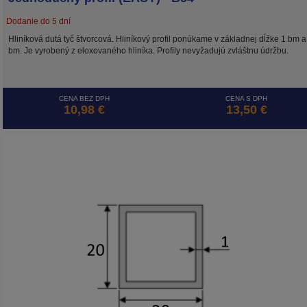
Dodanie do 5 dní
Hliníková dutá tyč štvorcová. Hliníkový profil ponúkame v základnej dĺžke 1 bm a
bm. Je vyrobený z eloxovaného hliníka. Profily nevyžadujú zvláštnu údržbu.
CENA BEZ DPH
CENA S DPH
10,98 €
13,50 €