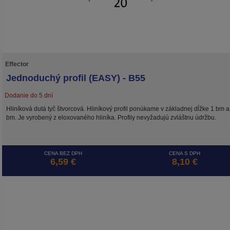
Effector
Jednoduchý profil (EASY) - B55
Dodanie do 5 dní
Hliníková dutá tyč štvorcová. Hliníkový profil ponúkame v základnej dĺžke 1 bm a
bm. Je vyrobený z eloxovaného hliníka. Profily nevyžadujú zvláštnu údržbu.
CENA BEZ DPH
CENA S DPH
6,59 €
8,10 €