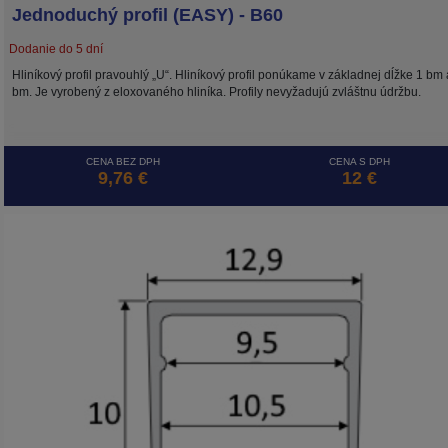
Jednoduchý profil (EASY) - B60
Dodanie do 5 dní
Hliníkový profil pravouhlý „U“. Hliníkový profil ponúkame v základnej dĺžke 1 bm 
bm. Je vyrobený z eloxovaného hliníka. Profily nevyžadujú zvláštnu údržbu.
CENA BEZ DPH
CENA S DPH
9,76 €
12 €