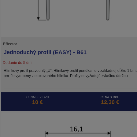
Effector
Jednoduchý profil (EASY) - B61
Dodanie do 5 dní
Hliníkový profil pravouhlý „U“. Hliníkový profil ponúkame v základnej dĺžke 1 bm 
bm. Je vyrobený z eloxovaného hliníka. Profily nevyžadujú zvláštnu údržbu.
CENA BEZ DPH
CENA S DPH
10 €
12,30 €