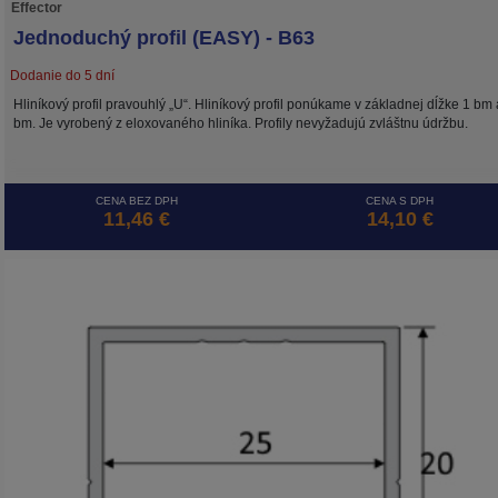
Effector
Jednoduchý profil (EASY) - B63
Dodanie do 5 dní
Hliníkový profil pravouhlý „U“. Hliníkový profil ponúkame v základnej dĺžke 1 bm 
bm. Je vyrobený z eloxovaného hliníka. Profily nevyžadujú zvláštnu údržbu.
CENA BEZ DPH
CENA S DPH
11,46 €
14,10 €