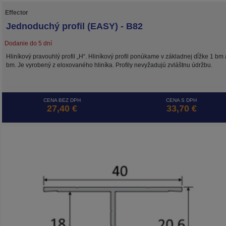
Effector
Jednoduchý profil (EASY) - B82
Dodanie do 5 dní
Hliníkový pravouhlý profil „H“. Hliníkový profil ponúkame v základnej dĺžke 1 bm 
bm. Je vyrobený z eloxovaného hliníka. Profily nevyžadujú zvláštnu údržbu.
CENA BEZ DPH
CENA S DPH
27,40 €
33,70 €