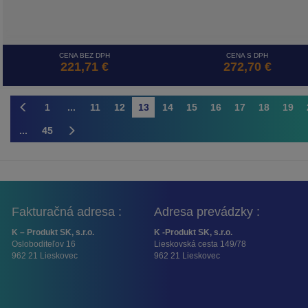
CENA BEZ DPH
CENA S DPH
221,71 €
272,70 €
1
...
11
12
13
14
15
16
17
18
19
...
45
Fakturačná adresa :
Adresa prevádzky :
K – Produkt SK, s.r.o.
K -Produkt SK, s.r.o.
Osloboditeľov 16
Lieskovská cesta 149/78
962 21 Lieskovec
962 21 Lieskovec