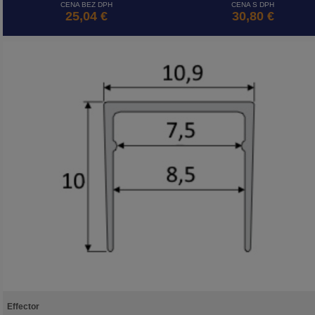
CENA BEZ DPH
CENA S DPH
25,04 €
30,80 €
Effector