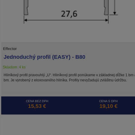
Effector
Jednoduchý profil (EASY) - B80
Skladom: 4 ks
Hliníkový profil pravouhlý „U“. Hliníkový profil ponúkame v základnej dĺžke 1 bm 
bm. Je vyrobený z eloxovaného hliníka. Profily nevyžadujú zvláštnu údržbu.
CENA BEZ DPH
CENA S DPH
15,53 €
19,10 €