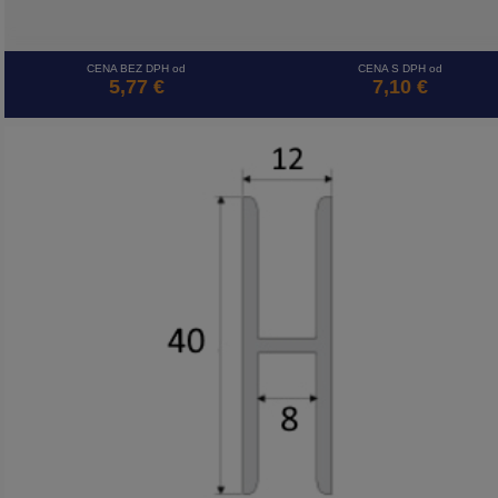
CENA BEZ DPH od
CENA S DPH od
5,77 €
7,10 €