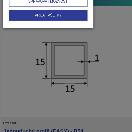
...
45
SPRAVOVAŤ MOŽNOSTI
PRIJAŤ VŠETKY
Effector
Jednoduchý profil (EASY) - B54