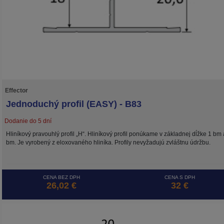
Effector
Jednoduchý profil (EASY) - B83
Dodanie do 5 dní
Hliníkový pravouhlý profil „H“. Hliníkový profil ponúkame v základnej dĺžke 1 bm 
bm. Je vyrobený z eloxovaného hliníka. Profily nevyžadujú zvláštnu údržbu.
CENA BEZ DPH
CENA S DPH
26,02 €
32 €