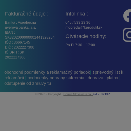
Fakturačné údaje :
Infolinka :
Banka : Všeobecná
045 / 533 23 36
úverová banka, a.s.
mopredaj@kprodukt.sk
IBAN :
Otváracie hodiny:
SK3202000000002441328254
IČO : 36667145
Po-Pi 7:30 – 17:00
DIČ : 2022227306
IČ DPH : SK
2022227306
obchodné podmienky a reklamačný poriadok
|
sprievodný list k
reklamácii
|
podmienky ochrany súkromia
|
doprava
|
platba
|
odstúpenie od zmluvy tu
© 2026 - Copyright :
Bonus Slovakia s.r.o.
sid -
, w:497