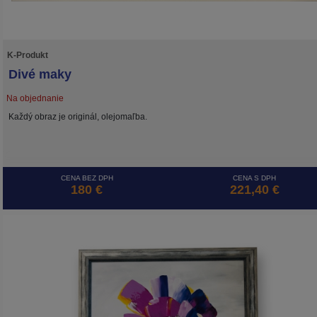
K-Produkt
Divé maky
Na objednanie
Každý obraz je originál, olejomaľba.
CENA BEZ DPH
CENA S DPH
180 €
221,40 €