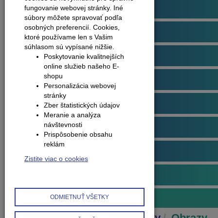
Podlahové profily
fungovanie webovej stránky. Iné
súbory môžete spravovať podľa
osobných preferencií.
Cookies,
Plávajúce podlahy
ktoré používame len s Vašim
súhlasom sú vypísané nižšie.
Dvere
Poskytovanie kvalitnejších
online služieb našeho E-
shopu
Obklady na stenu
Personalizácia webovej
stránky
Obvodové lišty (soklové)
Zber štatistických údajov
Meranie a analýza
návštevnosti
Príslušenstvo k podlahám
Prispôsobenie obsahu
reklám
Starostlivosť o podlahy
Zistite viac o cookies
Interiérové doplnky
Obrazy
ODMIETNUŤ VŠETKY
Produkty
Interiérové doplnky
Obrazy