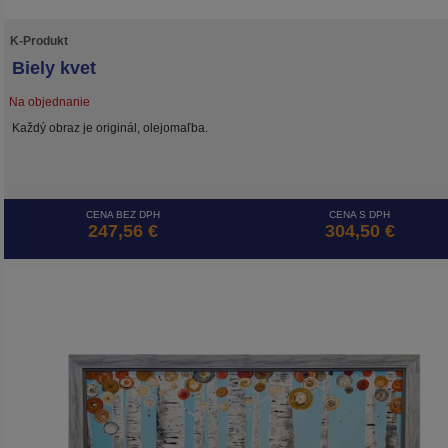
K-Produkt
Biely kvet
Na objednanie
Každý obraz je originál, olejomaľba.
CENA BEZ DPH
CENA S DPH
247,56 €
304,50 €