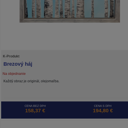
K-Produkt
Brezový háj
Na objednanie
Každý obraz je originál, olejomaľba.
CENA BEZ DPH
CENA S DPH
158,37 €
194,80 €