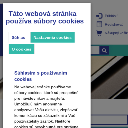
Táto webová stránka
Prihlásiť
používa súbory cookies
PRODUKTY
Registrovať
Nákupný košík
Súhlas
Nastavenia cookies
O cookies
Súhlasím s používaním
cookies
Na webovej stránke používame
súbory cookies, ktoré sú prospešné
pre návštevníkov a majiteľa.
Umožňujú nám anonymne
analyzovať Vašu aktivitu, zlepšovať
Značka
komunikáciu so zákazníkmi a Váš
Všetky značky
používateľský zážitok. Niektoré
cookies sú nevyhnutné pre správne