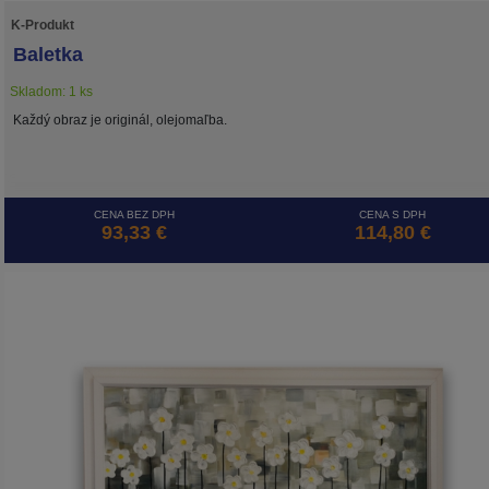
K-Produkt
Baletka
Skladom: 1 ks
Každý obraz je originál, olejomaľba.
CENA BEZ DPH
CENA S DPH
93,33 €
114,80 €