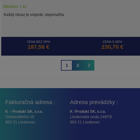
Skladom: 1 ks
Každý obraz je originál, olejomaľba.
CENA BEZ DPH
CENA S DPH
187,56 €
230,70 €
1
2
Fakturačná adresa :
Adresa prevádzky :
K – Produkt SK, s.r.o.
K -Produkt SK, s.r.o.
Osloboditeľov 16
Lieskovská cesta 149/78
962 21 Lieskovec
962 21 Lieskovec