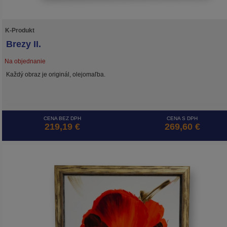
K-Produkt
Brezy II.
Na objednanie
Každý obraz je originál, olejomaľba.
CENA BEZ DPH
CENA S DPH
219,19 €
269,60 €