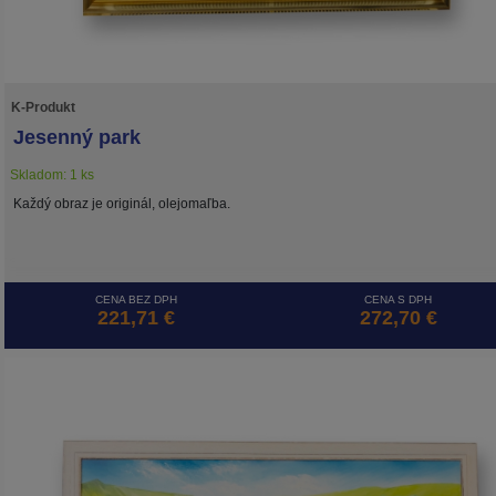
K-Produkt
Jesenný park
Skladom: 1 ks
Každý obraz je originál, olejomaľba.
CENA BEZ DPH
CENA S DPH
221,71 €
272,70 €