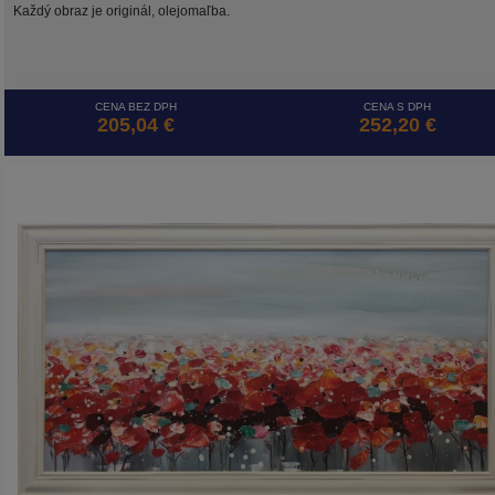
Každý obraz je originál, olejomaľba.
CENA BEZ DPH
CENA S DPH
205,04 €
252,20 €