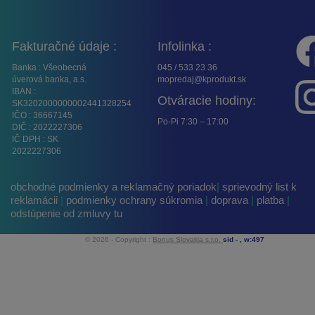
Fakturačné údaje :
Infolinka :
Banka : Všeobecná
045 / 533 23 36
úverová banka, a.s.
mopredaj@kprodukt.sk
IBAN :
Otváracie hodiny:
SK3202000000002441328254
IČO : 36667145
Po-Pi 7:30 – 17:00
DIČ : 2022227306
IČ DPH : SK
2022227306
obchodné podmienky a reklamačný poriadok
|
sprievodný list k
reklamácii
|
podmienky ochrany súkromia
|
doprava
|
platba
|
odstúpenie od zmluvy tu
© 2026 - Copyright :
Bonus Slovakia s.r.o.
sid -
, w:497