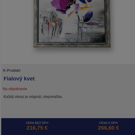
K-Produkt
Fialový kvet
Na objednanie
Každý obraz je originál, olejomaľba.
CENA BEZ DPH
CENA S DPH
216,75 €
266,60 €