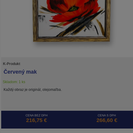
K-Produkt
Červený mak
Skladom: 1 ks
Každý obraz je originál, olejomaľba.
CENA BEZ DPH
CENA S DPH
216,75 €
266,60 €